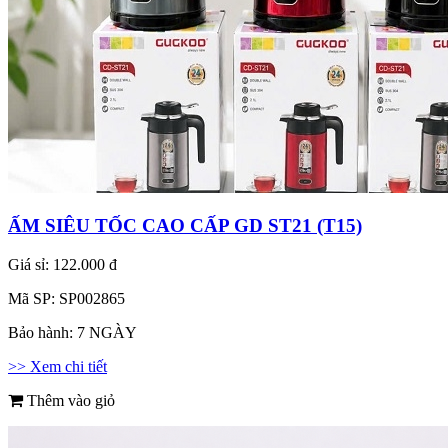
ẤM SIÊU TỐC CAO CẤP GD ST21 (T15)
Giá sỉ:
122.000 đ
Mã SP:
SP002865
Bảo hành:
7 NGÀY
>> Xem chi tiết
Thêm vào giỏ