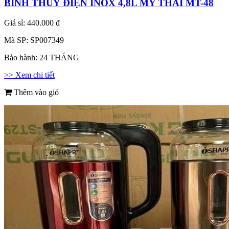
BÌNH THUỶ ĐIỆN INOX 4,8L MY THAI MT-48
Giá sỉ:
440.000 đ
Mã SP:
SP007349
Bảo hành:
24 THÁNG
>> Xem chi tiết
Thêm vào giỏ