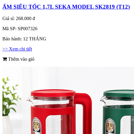
ẤM SIÊU TỐC 1,7L SEKA MODEL SK2819 (T12)
Giá sỉ:
268.000 đ
Mã SP:
SP007326
Bảo hành:
12 THÁNG
>> Xem chi tiết
Thêm vào giỏ