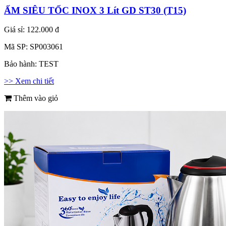
ẤM SIÊU TỐC INOX 3 Lít GD ST30 (T15)
Giá sỉ:
122.000 đ
Mã SP:
SP003061
Bảo hành:
TEST
>> Xem chi tiết
Thêm vào giỏ