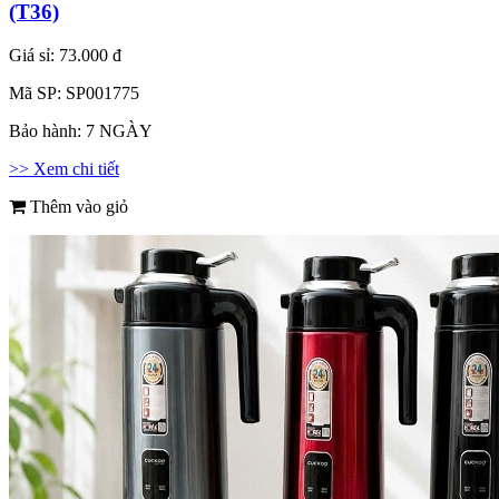
(T36)
Giá sỉ:
73.000 đ
Mã SP:
SP001775
Bảo hành:
7 NGÀY
>> Xem chi tiết
Thêm vào giỏ