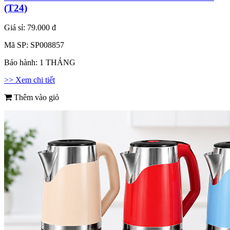
(T24)
Giá sỉ:
79.000 đ
Mã SP:
SP008857
Bảo hành:
1 THÁNG
>> Xem chi tiết
Thêm vào giỏ