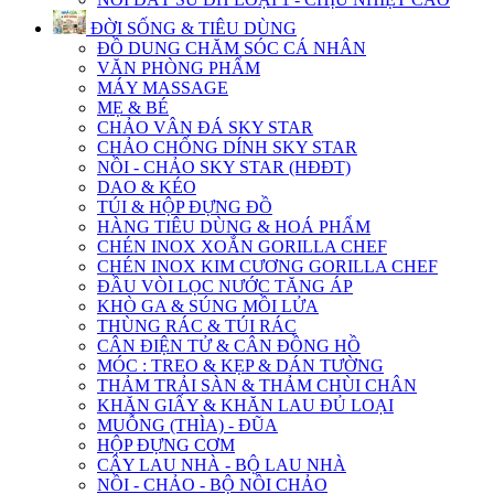
ĐỜI SỐNG & TIÊU DÙNG
ĐỒ DUNG CHĂM SÓC CÁ NHÂN
VĂN PHÒNG PHẨM
MÁY MASSAGE
MẸ & BÉ
CHẢO VÂN ĐÁ SKY STAR
CHẢO CHỐNG DÍNH SKY STAR
NỒI - CHẢO SKY STAR (HĐĐT)
DAO & KÉO
TÚI & HỘP ĐỰNG ĐỒ
HÀNG TIÊU DÙNG & HOÁ PHẨM
CHÉN INOX XOẮN GORILLA CHEF
CHÉN INOX KIM CƯƠNG GORILLA CHEF
ĐẦU VÒI LỌC NƯỚC TĂNG ÁP
KHÒ GA & SÚNG MỒI LỬA
THÙNG RÁC & TÚI RÁC
CÂN ĐIỆN TỬ & CÂN ĐỒNG HỒ
MÓC : TREO & KẸP & DÁN TƯỜNG
THẢM TRẢI SÀN & THẢM CHÙI CHÂN
KHĂN GIẤY & KHĂN LAU ĐỦ LOẠI
MUỖNG (THÌA) - ĐŨA
HỘP ĐỰNG CƠM
CÂY LAU NHÀ - BỘ LAU NHÀ
NỒI - CHẢO - BỘ NỒI CHẢO