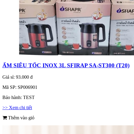
ẤM SIÊU TỐC INOX 3L SFIRAP SA-ST300 (T20)
Giá sỉ:
93.000 đ
Mã SP:
SP006901
Bảo hành:
TEST
>> Xem chi tiết
Thêm vào giỏ