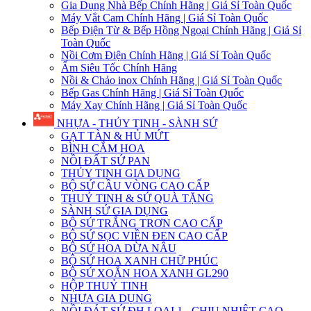
Gia Dụng Nhà Bếp Chính Hãng | Giá Sỉ Toàn Quốc
Máy Vắt Cam Chính Hãng | Giá Sỉ Toàn Quốc
Bếp Điện Từ & Bếp Hồng Ngoại Chính Hãng | Giá Sỉ
Toàn Quốc
Nồi Cơm Điện Chính Hãng | Giá Sỉ Toàn Quốc
Ấm Siêu Tốc Chính Hãng
Nồi & Chảo inox Chính Hãng | Giá Sỉ Toàn Quốc
Bếp Gas Chính Hãng | Giá Sỉ Toàn Quốc
Máy Xay Chính Hãng | Giá Sỉ Toàn Quốc
NHỰA - THỦY TINH - SÀNH SỨ
GẠT TÀN & HỦ MỨT
BÌNH CẮM HOA
NỒI ĐẤT SỨ PAN
THỦY TINH GIA DỤNG
BỘ SỨ CẦU VÒNG CAO CẤP
THUỶ TINH & SỨ QUÀ TẶNG
SÀNH SỨ GIA DỤNG
BỘ SỨ TRẮNG TRƠN CAO CẤP
BỘ SỨ SỌC VIỀN ĐEN CAO CẤP
BỘ SỨ HOA DỪA NÂU
BỘ SỨ HOA XANH CHỮ PHÚC
BỘ SỨ XOẮN HOA XANH GL290
HỘP THUỶ TINH
NHỰA GIA DỤNG
NỒI ĐÁT SỨ ĐH LOẠI 1 - CHỊU NHIỆT CAO