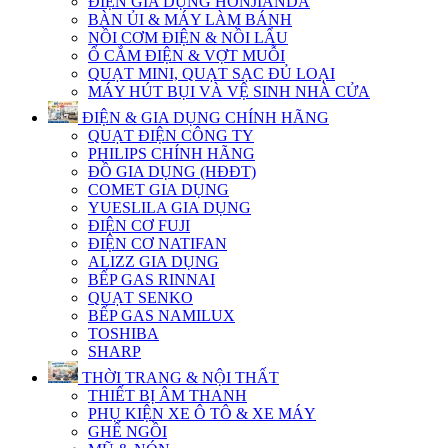
ĐIỆN GIA DỤNG HONJIANDA
BÀN ỦI & MÁY LÀM BÁNH
NỒI CƠM ĐIỆN & NỒI LẨU
Ổ CẮM ĐIỆN & VỢT MUỖI
QUẠT MINI, QUẠT SẠC ĐỦ LOẠI
MÁY HÚT BỤI VÀ VỆ SINH NHÀ CỬA
ĐIỆN & GIA DỤNG CHÍNH HÃNG
QUẠT ĐIỆN CÔNG TY
PHILIPS CHÍNH HÃNG
ĐỒ GIA DỤNG (HĐĐT)
COMET GIA DỤNG
YUESLILA GIA DỤNG
ĐIỆN CƠ FUJI
ĐIỆN CƠ NATIFAN
ALIZZ GIA DỤNG
BẾP GAS RINNAI
QUẠT SENKO
BẾP GAS NAMILUX
TOSHIBA
SHARP
THỜI TRANG & NỘI THẤT
THIẾT BỊ ÂM THANH
PHỤ KIỆN XE Ô TÔ & XE MÁY
GHẾ NGỒI