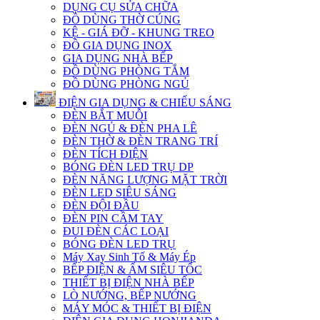
DỤNG CỤ SỬA CHỮA
ĐỒ DÙNG THỜ CÚNG
KỆ - GIÁ ĐỠ - KHUNG TREO
ĐỒ GIA DỤNG INOX
GIA DỤNG NHÀ BẾP
ĐỒ DÙNG PHÒNG TẮM
ĐỒ DÙNG PHÒNG NGỦ
ĐIỆN GIA DỤNG & CHIẾU SÁNG
ĐÈN BẮT MUỖI
ĐÈN NGỦ & ĐÈN PHA LÊ
ĐÈN THỜ & ĐÈN TRANG TRÍ
ĐÈN TÍCH ĐIỆN
BÓNG ĐÈN LED TRỤ DP
ĐÈN NĂNG LƯỢNG MẶT TRỜI
ĐÈN LED SIÊU SÁNG
ĐÈN ĐỘI ĐẦU
ĐÈN PIN CẦM TAY
ĐUI ĐÈN CÁC LOẠI
BÓNG ĐÈN LED TRỤ
Máy Xay Sinh Tố & Máy Ép
BẾP ĐIỆN & ẤM SIÊU TỐC
THIẾT BỊ ĐIỆN NHÀ BẾP
LÒ NƯỚNG, BẾP NƯỚNG
MÁY MÓC & THIẾT BỊ ĐIỆN