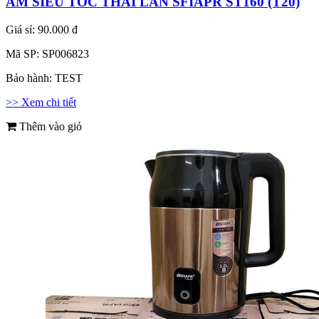
ẤM SIÊU TỐC THÁI LAN SFIAPR ST160 (T20)
Giá sỉ:
90.000 đ
Mã SP:
SP006823
Bảo hành:
TEST
>> Xem chi tiết
Thêm vào giỏ