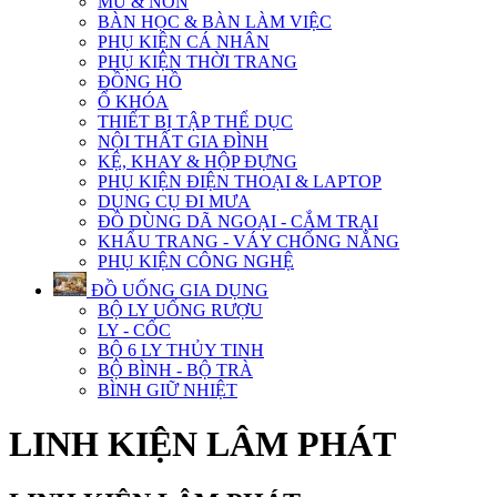
MŨ & NÓN
BÀN HỌC & BÀN LÀM VIỆC
PHỤ KIỆN CÁ NHÂN
PHỤ KIỆN THỜI TRANG
ĐỒNG HỒ
Ổ KHÓA
THIẾT BỊ TẬP THỂ DỤC
NỘI THẤT GIA ĐÌNH
KỆ, KHAY & HỘP ĐỰNG
PHỤ KIỆN ĐIỆN THOẠI & LAPTOP
DỤNG CỤ ĐI MƯA
ĐỒ DÙNG DÃ NGOẠI - CẮM TRẠI
KHẨU TRANG - VÁY CHỐNG NẮNG
PHỤ KIỆN CÔNG NGHỆ
ĐỒ UỐNG GIA DỤNG
BỘ LY UỐNG RƯỢU
LY - CỐC
BỘ 6 LY THỦY TINH
BỘ BÌNH - BỘ TRÀ
BÌNH GIỮ NHIỆT
LINH KIỆN LÂM PHÁT