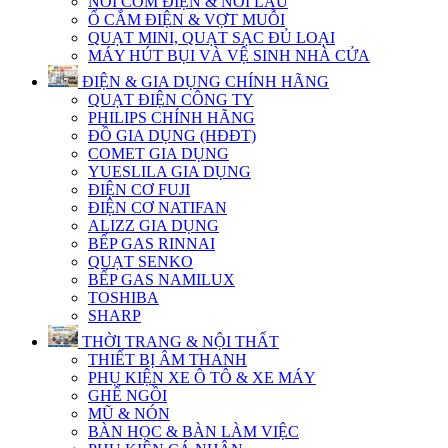
NỒI CƠM ĐIỆN & NỒI LẨU
Ổ CẮM ĐIỆN & VỢT MUỖI
QUẠT MINI, QUẠT SẠC ĐỦ LOẠI
MÁY HÚT BỤI VÀ VỆ SINH NHÀ CỬA
ĐIỆN & GIA DỤNG CHÍNH HÃNG
QUẠT ĐIỆN CÔNG TY
PHILIPS CHÍNH HÃNG
ĐỒ GIA DỤNG (HĐĐT)
COMET GIA DỤNG
YUESLILA GIA DỤNG
ĐIỆN CƠ FUJI
ĐIỆN CƠ NATIFAN
ALIZZ GIA DỤNG
BẾP GAS RINNAI
QUẠT SENKO
BẾP GAS NAMILUX
TOSHIBA
SHARP
THỜI TRANG & NỘI THẤT
THIẾT BỊ ÂM THANH
PHỤ KIỆN XE Ô TÔ & XE MÁY
GHẾ NGỒI
MŨ & NÓN
BÀN HỌC & BÀN LÀM VIỆC