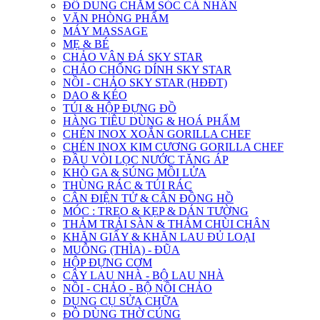
ĐỒ DUNG CHĂM SÓC CÁ NHÂN
VĂN PHÒNG PHẨM
MÁY MASSAGE
MẸ & BÉ
CHẢO VÂN ĐÁ SKY STAR
CHẢO CHỐNG DÍNH SKY STAR
NỒI - CHẢO SKY STAR (HĐĐT)
DAO & KÉO
TÚI & HỘP ĐỰNG ĐỒ
HÀNG TIÊU DÙNG & HOÁ PHẨM
CHÉN INOX XOẮN GORILLA CHEF
CHÉN INOX KIM CƯƠNG GORILLA CHEF
ĐẦU VÒI LỌC NƯỚC TĂNG ÁP
KHÒ GA & SÚNG MỒI LỬA
THÙNG RÁC & TÚI RÁC
CÂN ĐIỆN TỬ & CÂN ĐỒNG HỒ
MÓC : TREO & KẸP & DÁN TƯỜNG
THẢM TRẢI SÀN & THẢM CHÙI CHÂN
KHĂN GIẤY & KHĂN LAU ĐỦ LOẠI
MUỖNG (THÌA) - ĐŨA
HỘP ĐỰNG CƠM
CÂY LAU NHÀ - BỘ LAU NHÀ
NỒI - CHẢO - BỘ NỒI CHẢO
DỤNG CỤ SỬA CHỮA
ĐỒ DÙNG THỜ CÚNG