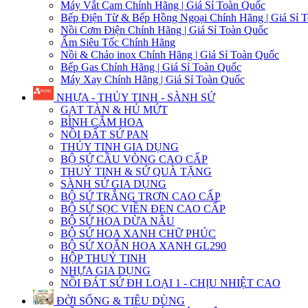
Máy Vắt Cam Chính Hãng | Giá Sỉ Toàn Quốc
Bếp Điện Từ & Bếp Hồng Ngoại Chính Hãng | Giá Sỉ 
Nồi Cơm Điện Chính Hãng | Giá Sỉ Toàn Quốc
Ấm Siêu Tốc Chính Hãng
Nồi & Chảo inox Chính Hãng | Giá Sỉ Toàn Quốc
Bếp Gas Chính Hãng | Giá Sỉ Toàn Quốc
Máy Xay Chính Hãng | Giá Sỉ Toàn Quốc
NHỰA - THỦY TINH - SÀNH SỨ
GẠT TÀN & HỦ MỨT
BÌNH CẮM HOA
NỒI ĐẤT SỨ PAN
THỦY TINH GIA DỤNG
BỘ SỨ CẦU VÒNG CAO CẤP
THUỶ TINH & SỨ QUÀ TẶNG
SÀNH SỨ GIA DỤNG
BỘ SỨ TRẮNG TRƠN CAO CẤP
BỘ SỨ SỌC VIỀN ĐEN CAO CẤP
BỘ SỨ HOA DỪA NÂU
BỘ SỨ HOA XANH CHỮ PHÚC
BỘ SỨ XOẮN HOA XANH GL290
HỘP THUỶ TINH
NHỰA GIA DỤNG
NỒI ĐÁT SỨ ĐH LOẠI 1 - CHỊU NHIỆT CAO
ĐỜI SỐNG & TIÊU DÙNG