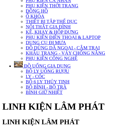
PHỤ KIỆN CÁ NHÂN
PHỤ KIỆN THỜI TRANG
ĐỒNG HỒ
Ổ KHÓA
THIẾT BỊ TẬP THỂ DỤC
NỘI THẤT GIA ĐÌNH
KỆ, KHAY & HỘP ĐỰNG
PHỤ KIỆN ĐIỆN THOẠI & LAPTOP
DỤNG CỤ ĐI MƯA
ĐỒ DÙNG DÃ NGOẠI - CẮM TRẠI
KHẨU TRANG - VÁY CHỐNG NẮNG
PHỤ KIỆN CÔNG NGHỆ
ĐỒ UỐNG GIA DỤNG
BỘ LY UỐNG RƯỢU
LY - CỐC
BỘ 6 LY THỦY TINH
BỘ BÌNH - BỘ TRÀ
BÌNH GIỮ NHIỆT
LINH KIỆN LÂM PHÁT
LINH KIỆN LÂM PHÁT