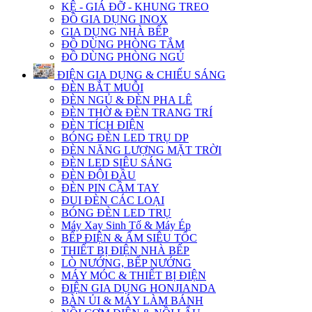
KỆ - GIÁ ĐỠ - KHUNG TREO
ĐỒ GIA DỤNG INOX
GIA DỤNG NHÀ BẾP
ĐỒ DÙNG PHÒNG TẮM
ĐỒ DÙNG PHÒNG NGỦ
ĐIỆN GIA DỤNG & CHIẾU SÁNG
ĐÈN BẮT MUỖI
ĐÈN NGỦ & ĐÈN PHA LÊ
ĐÈN THỜ & ĐÈN TRANG TRÍ
ĐÈN TÍCH ĐIỆN
BÓNG ĐÈN LED TRỤ DP
ĐÈN NĂNG LƯỢNG MẶT TRỜI
ĐÈN LED SIÊU SÁNG
ĐÈN ĐỘI ĐẦU
ĐÈN PIN CẦM TAY
ĐUI ĐÈN CÁC LOẠI
BÓNG ĐÈN LED TRỤ
Máy Xay Sinh Tố & Máy Ép
BẾP ĐIỆN & ẤM SIÊU TỐC
THIẾT BỊ ĐIỆN NHÀ BẾP
LÒ NƯỚNG, BẾP NƯỚNG
MÁY MÓC & THIẾT BỊ ĐIỆN
ĐIỆN GIA DỤNG HONJIANDA
BÀN ỦI & MÁY LÀM BÁNH