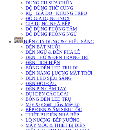
DỤNG CỤ SỬA CHỮA
ĐỒ DÙNG THỜ CÚNG
KỆ - GIÁ ĐỠ - KHUNG TREO
ĐỒ GIA DỤNG INOX
GIA DỤNG NHÀ BẾP
ĐỒ DÙNG PHÒNG TẮM
ĐỒ DÙNG PHÒNG NGỦ
ĐIỆN GIA DỤNG & CHIẾU SÁNG
ĐÈN BẮT MUỖI
ĐÈN NGỦ & ĐÈN PHA LÊ
ĐÈN THỜ & ĐÈN TRANG TRÍ
ĐÈN TÍCH ĐIỆN
BÓNG ĐÈN LED TRỤ DP
ĐÈN NĂNG LƯỢNG MẶT TRỜI
ĐÈN LED SIÊU SÁNG
ĐÈN ĐỘI ĐẦU
ĐÈN PIN CẦM TAY
ĐUI ĐÈN CÁC LOẠI
BÓNG ĐÈN LED TRỤ
Máy Xay Sinh Tố & Máy Ép
BẾP ĐIỆN & ẤM SIÊU TỐC
THIẾT BỊ ĐIỆN NHÀ BẾP
LÒ NƯỚNG, BẾP NƯỚNG
MÁY MÓC & THIẾT BỊ ĐIỆN