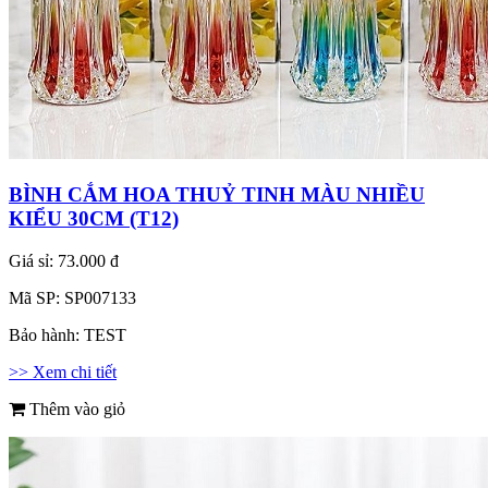
BÌNH CẮM HOA THUỶ TINH MÀU NHIỀU
KIỂU 30CM (T12)
Giá sỉ:
73.000 đ
Mã SP:
SP007133
Bảo hành:
TEST
>> Xem chi tiết
Thêm vào giỏ