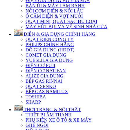
ĐIỆN GIA DỤNG HONJIANDA
BÀN ỦI & MÁY LÀM BÁNH
NỒI CƠM ĐIỆN & NỒI LẨU
Ổ CẮM ĐIỆN & VỢT MUỖI
QUẠT MINI, QUẠT SẠC ĐỦ LOẠI
MÁY HÚT BỤI VÀ VỆ SINH NHÀ CỬA
ĐIỆN & GIA DỤNG CHÍNH HÃNG
QUẠT ĐIỆN CÔNG TY
PHILIPS CHÍNH HÃNG
ĐỒ GIA DỤNG (HĐĐT)
COMET GIA DỤNG
YUESLILA GIA DỤNG
ĐIỆN CƠ FUJI
ĐIỆN CƠ NATIFAN
ALIZZ GIA DỤNG
BẾP GAS RINNAI
QUẠT SENKO
BẾP GAS NAMILUX
TOSHIBA
SHARP
THỜI TRANG & NỘI THẤT
THIẾT BỊ ÂM THANH
PHỤ KIỆN XE Ô TÔ & XE MÁY
GHẾ NGỒI