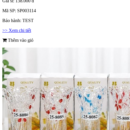
Giá sỉ:
138.000 đ
Mã SP:
SP003114
Bảo hành:
TEST
>> Xem chi tiết
Thêm vào giỏ