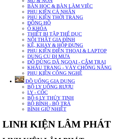
MŨ & NÓN
BÀN HỌC & BÀN LÀM VIỆC
PHỤ KIỆN CÁ NHÂN
PHỤ KIỆN THỜI TRANG
ĐỒNG HỒ
Ổ KHÓA
THIẾT BỊ TẬP THỂ DỤC
NỘI THẤT GIA ĐÌNH
KỆ, KHAY & HỘP ĐỰNG
PHỤ KIỆN ĐIỆN THOẠI & LAPTOP
DỤNG CỤ ĐI MƯA
ĐỒ DÙNG DÃ NGOẠI - CẮM TRẠI
KHẨU TRANG - VÁY CHỐNG NẮNG
PHỤ KIỆN CÔNG NGHỆ
ĐỒ UỐNG GIA DỤNG
BỘ LY UỐNG RƯỢU
LY - CỐC
BỘ 6 LY THỦY TINH
BỘ BÌNH - BỘ TRÀ
BÌNH GIỮ NHIỆT
LINH KIỆN LÂM PHÁT