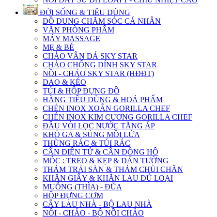
ĐỜI SỐNG & TIÊU DÙNG
ĐỒ DUNG CHĂM SÓC CÁ NHÂN
VĂN PHÒNG PHẨM
MÁY MASSAGE
MẸ & BÉ
CHẢO VÂN ĐÁ SKY STAR
CHẢO CHỐNG DÍNH SKY STAR
NỒI - CHẢO SKY STAR (HĐĐT)
DAO & KÉO
TÚI & HỘP ĐỰNG ĐỒ
HÀNG TIÊU DÙNG & HOÁ PHẨM
CHÉN INOX XOẮN GORILLA CHEF
CHÉN INOX KIM CƯƠNG GORILLA CHEF
ĐẦU VÒI LỌC NƯỚC TĂNG ÁP
KHÒ GA & SÚNG MỒI LỬA
THÙNG RÁC & TÚI RÁC
CÂN ĐIỆN TỬ & CÂN ĐỒNG HỒ
MÓC : TREO & KẸP & DÁN TƯỜNG
THẢM TRẢI SÀN & THẢM CHÙI CHÂN
KHĂN GIẤY & KHĂN LAU ĐỦ LOẠI
MUỖNG (THÌA) - ĐŨA
HỘP ĐỰNG CƠM
CÂY LAU NHÀ - BỘ LAU NHÀ
NỒI - CHẢO - BỘ NỒI CHẢO