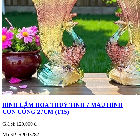
BÌNH CẮM HOA THUỶ TINH 7 MÀU HÌNH
CON CÔNG 27CM (T15)
Giá sỉ:
120.000 đ
Mã SP:
SP003282