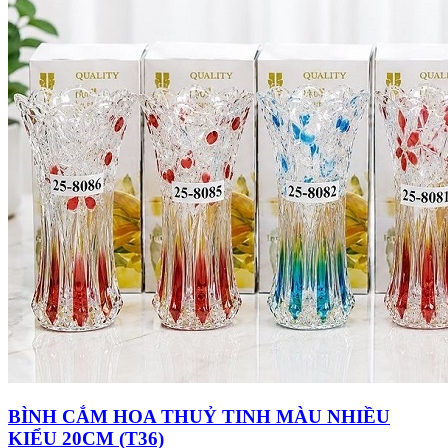
BÌNH CẮM HOA THUỶ TINH MÀU NHIỀU
KIỂU 20CM (T36)