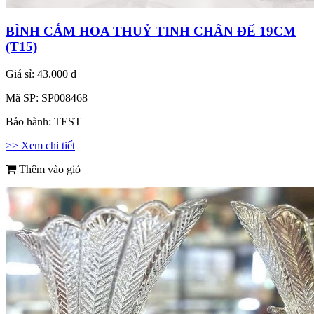
BÌNH CẮM HOA THUỶ TINH CHÂN ĐẾ 19CM
(T15)
Giá sỉ:
43.000 đ
Mã SP:
SP008468
Bảo hành:
TEST
>> Xem chi tiết
Thêm vào giỏ