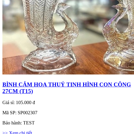
BÌNH CẮM HOA THUỶ TINH HÌNH CON CÔNG
27CM (T15)
Giá sỉ:
105.000 đ
Mã SP:
SP002307
Bảo hành:
TEST
>> Xem chi tiết