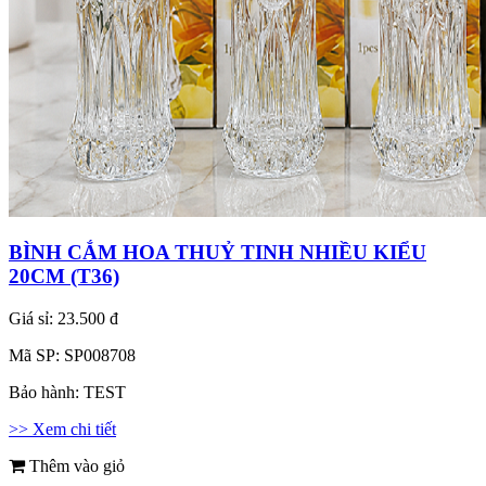
BÌNH CẮM HOA THUỶ TINH NHIỀU KIỂU
20CM (T36)
Giá sỉ:
23.500 đ
Mã SP:
SP008708
Bảo hành:
TEST
>> Xem chi tiết
Thêm vào giỏ