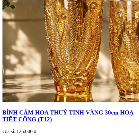
BÌNH CẮM HOA THUỶ TINH VÀNG 30cm HOẠ
TIẾT CÔNG (T12)
Giá sỉ:
125.000 đ