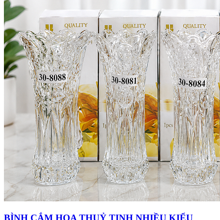
BÌNH CẮM HOA THUỶ TINH NHIỀU KIỂU