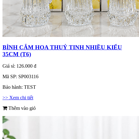
BÌNH CẮM HOA THUỶ TINH NHIỀU KIỂU
35CM (T6)
Giá sỉ:
126.000 đ
Mã SP:
SP003116
Bảo hành:
TEST
>> Xem chi tiết
Thêm vào giỏ