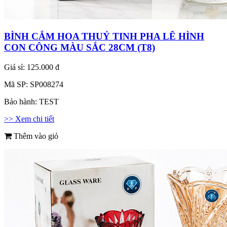
BÌNH CẮM HOA THUỶ TINH PHA LÊ HÌNH
CON CÔNG MÀU SẮC 28CM (T8)
Giá sỉ:
125.000 đ
Mã SP:
SP008274
Bảo hành:
TEST
>> Xem chi tiết
Thêm vào giỏ