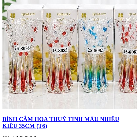
BÌNH CẮM HOA THUỶ TINH MÀU NHIỀU
KIỂU 35CM (T6)