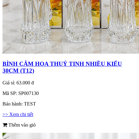
BÌNH CẮM HOA THUỶ TINH NHIỀU KIỂU
30CM (T12)
Giá sỉ:
63.000 đ
Mã SP:
SP007130
Bảo hành:
TEST
>> Xem chi tiết
Thêm vào giỏ