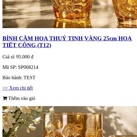
BÌNH CẮM HOA THUỶ TINH VÀNG 25cm HOẠ
TIẾT CÔNG (T12)
Giá sỉ:
95.000 đ
Mã SP:
SP008214
Bảo hành:
TEST
>> Xem chi tiết
Thêm vào giỏ