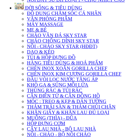
ĐỜI SỐNG & TIÊU DÙNG
ĐỒ DUNG CHĂM SÓC CÁ NHÂN
VĂN PHÒNG PHẨM
MÁY MASSAGE
MẸ & BÉ
CHẢO VÂN ĐÁ SKY STAR
CHẢO CHỐNG DÍNH SKY STAR
NỒI - CHẢO SKY STAR (HĐĐT)
DAO & KÉO
TÚI & HỘP ĐỰNG ĐỒ
HÀNG TIÊU DÙNG & HOÁ PHẨM
CHÉN INOX XOẮN GORILLA CHEF
CHÉN INOX KIM CƯƠNG GORILLA CHEF
ĐẦU VÒI LỌC NƯỚC TĂNG ÁP
KHÒ GA & SÚNG MỒI LỬA
THÙNG RÁC & TÚI RÁC
CÂN ĐIỆN TỬ & CÂN ĐỒNG HỒ
MÓC : TREO & KẸP & DÁN TƯỜNG
THẢM TRẢI SÀN & THẢM CHÙI CHÂN
KHĂN GIẤY & KHĂN LAU ĐỦ LOẠI
MUỖNG (THÌA) - ĐŨA
HỘP ĐỰNG CƠM
CÂY LAU NHÀ - BỘ LAU NHÀ
NỒI - CHẢO - BỘ NỒI CHẢO