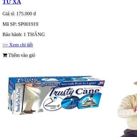
TỪ XA
Giá sỉ:
175.000 đ
Mã SP:
SP001919
Bảo hành:
1 THÁNG
>> Xem chi tiết
Thêm vào giỏ