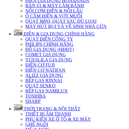
ĐIỆN GIA DỤNG HONJIANDA
BÀN ỦI & MÁY LÀM BÁNH
NỒI CƠM ĐIỆN & NỒI LẨU
Ổ CẮM ĐIỆN & VỢT MUỖI
QUẠT MINI, QUẠT SẠC ĐỦ LOẠI
MÁY HÚT BỤI VÀ VỆ SINH NHÀ CỬA
ĐIỆN & GIA DỤNG CHÍNH HÃNG
QUẠT ĐIỆN CÔNG TY
PHILIPS CHÍNH HÃNG
ĐỒ GIA DỤNG (HĐĐT)
COMET GIA DỤNG
YUESLILA GIA DỤNG
ĐIỆN CƠ FUJI
ĐIỆN CƠ NATIFAN
ALIZZ GIA DỤNG
BẾP GAS RINNAI
QUẠT SENKO
BẾP GAS NAMILUX
TOSHIBA
SHARP
THỜI TRANG & NỘI THẤT
THIẾT BỊ ÂM THANH
PHỤ KIỆN XE Ô TÔ & XE MÁY
GHẾ NGỒI