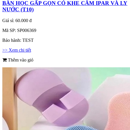
BÀN HỌC GẤP GỌN CÓ KHE CẮM IPAR VÀ LY
NƯỚC (T10)
Giá sỉ:
60.000 đ
Mã SP:
SP006369
Bảo hành:
TEST
>> Xem chi tiết
Thêm vào giỏ