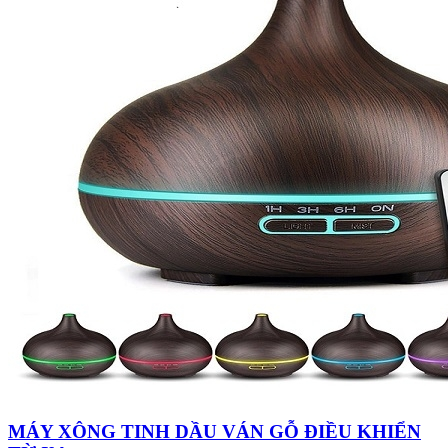
MÁY XÔNG TINH DẦU VÁN GỖ ĐIỀU KHIỂN