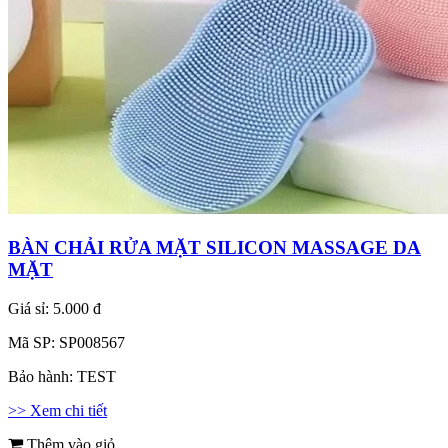
BÀN CHẢI RỬA MẶT SILICON MASSAGE DA
MẶT
Giá sỉ:
5.000 đ
Mã SP:
SP008567
Bảo hành:
TEST
>> Xem chi tiết
Thêm vào giỏ