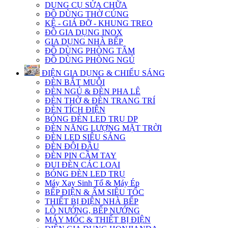
DỤNG CỤ SỬA CHỮA
ĐỒ DÙNG THỜ CÚNG
KỆ - GIÁ ĐỠ - KHUNG TREO
ĐỒ GIA DỤNG INOX
GIA DỤNG NHÀ BẾP
ĐỒ DÙNG PHÒNG TẮM
ĐỒ DÙNG PHÒNG NGỦ
ĐIỆN GIA DỤNG & CHIẾU SÁNG
ĐÈN BẮT MUỖI
ĐÈN NGỦ & ĐÈN PHA LÊ
ĐÈN THỜ & ĐÈN TRANG TRÍ
ĐÈN TÍCH ĐIỆN
BÓNG ĐÈN LED TRỤ DP
ĐÈN NĂNG LƯỢNG MẶT TRỜI
ĐÈN LED SIÊU SÁNG
ĐÈN ĐỘI ĐẦU
ĐÈN PIN CẦM TAY
ĐUI ĐÈN CÁC LOẠI
BÓNG ĐÈN LED TRỤ
Máy Xay Sinh Tố & Máy Ép
BẾP ĐIỆN & ẤM SIÊU TỐC
THIẾT BỊ ĐIỆN NHÀ BẾP
LÒ NƯỚNG, BẾP NƯỚNG
MÁY MÓC & THIẾT BỊ ĐIỆN