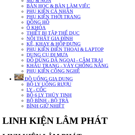
MŨ & NÓN
BÀN HỌC & BÀN LÀM VIỆC
PHỤ KIỆN CÁ NHÂN
PHỤ KIỆN THỜI TRANG
ĐỒNG HỒ
Ổ KHÓA
THIẾT BỊ TẬP THỂ DỤC
NỘI THẤT GIA ĐÌNH
KỆ, KHAY & HỘP ĐỰNG
PHỤ KIỆN ĐIỆN THOẠI & LAPTOP
DỤNG CỤ ĐI MƯA
ĐỒ DÙNG DÃ NGOẠI - CẮM TRẠI
KHẨU TRANG - VÁY CHỐNG NẮNG
PHỤ KIỆN CÔNG NGHỆ
ĐỒ UỐNG GIA DỤNG
BỘ LY UỐNG RƯỢU
LY - CỐC
BỘ 6 LY THỦY TINH
BỘ BÌNH - BỘ TRÀ
BÌNH GIỮ NHIỆT
LINH KIỆN LÂM PHÁT