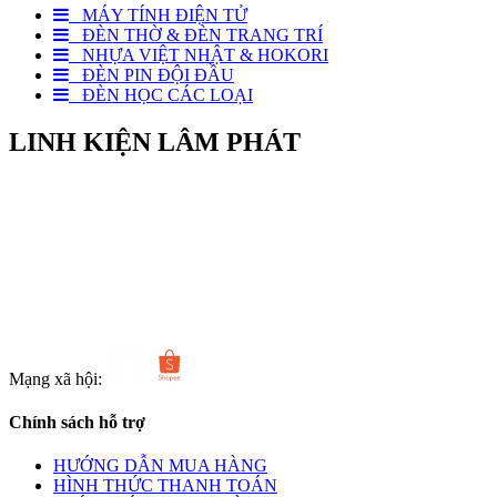
MÁY TÍNH ĐIỆN TỬ
ĐÈN THỜ & ĐÈN TRANG TRÍ
NHỰA VIỆT NHẬT & HOKORI
ĐÈN PIN ĐỘI ĐẦU
ĐÈN HỌC CÁC LOẠI
LINH KIỆN LÂM PHÁT
Địa chỉ: Số 6 Bà Ký, Phường Bình Tây, TPHCM
Điện thoại: 0969 963 174
Email: linhkienlamphatvn@gmail.com
http://www.linhkienlamphat.com
Mạng xã hội:
Chính sách hỗ trợ
HƯỚNG DẪN MUA HÀNG
HÌNH THỨC THANH TOÁN