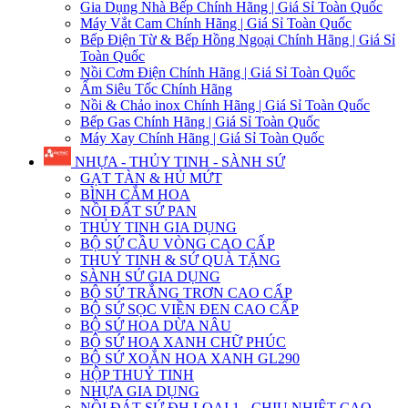
Gia Dụng Nhà Bếp Chính Hãng | Giá Sỉ Toàn Quốc
Máy Vắt Cam Chính Hãng | Giá Sỉ Toàn Quốc
Bếp Điện Từ & Bếp Hồng Ngoại Chính Hãng | Giá Sỉ
Toàn Quốc
Nồi Cơm Điện Chính Hãng | Giá Sỉ Toàn Quốc
Ấm Siêu Tốc Chính Hãng
Nồi & Chảo inox Chính Hãng | Giá Sỉ Toàn Quốc
Bếp Gas Chính Hãng | Giá Sỉ Toàn Quốc
Máy Xay Chính Hãng | Giá Sỉ Toàn Quốc
NHỰA - THỦY TINH - SÀNH SỨ
GẠT TÀN & HỦ MỨT
BÌNH CẮM HOA
NỒI ĐẤT SỨ PAN
THỦY TINH GIA DỤNG
BỘ SỨ CẦU VÒNG CAO CẤP
THUỶ TINH & SỨ QUÀ TẶNG
SÀNH SỨ GIA DỤNG
BỘ SỨ TRẮNG TRƠN CAO CẤP
BỘ SỨ SỌC VIỀN ĐEN CAO CẤP
BỘ SỨ HOA DỪA NÂU
BỘ SỨ HOA XANH CHỮ PHÚC
BỘ SỨ XOẮN HOA XANH GL290
HỘP THUỶ TINH
NHỰA GIA DỤNG
NỒI ĐÁT SỨ ĐH LOẠI 1 - CHỊU NHIỆT CAO