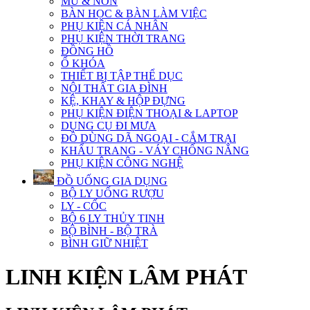
MŨ & NÓN
BÀN HỌC & BÀN LÀM VIỆC
PHỤ KIỆN CÁ NHÂN
PHỤ KIỆN THỜI TRANG
ĐỒNG HỒ
Ổ KHÓA
THIẾT BỊ TẬP THỂ DỤC
NỘI THẤT GIA ĐÌNH
KỆ, KHAY & HỘP ĐỰNG
PHỤ KIỆN ĐIỆN THOẠI & LAPTOP
DỤNG CỤ ĐI MƯA
ĐỒ DÙNG DÃ NGOẠI - CẮM TRẠI
KHẨU TRANG - VÁY CHỐNG NẮNG
PHỤ KIỆN CÔNG NGHỆ
ĐỒ UỐNG GIA DỤNG
BỘ LY UỐNG RƯỢU
LY - CỐC
BỘ 6 LY THỦY TINH
BỘ BÌNH - BỘ TRÀ
BÌNH GIỮ NHIỆT
LINH KIỆN LÂM PHÁT