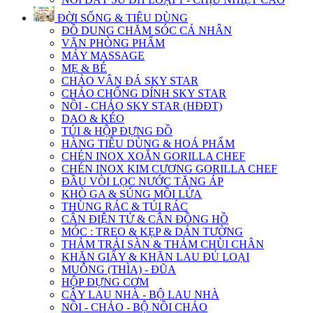
ĐỜI SỐNG & TIÊU DÙNG
ĐỒ DUNG CHĂM SÓC CÁ NHÂN
VĂN PHÒNG PHẨM
MÁY MASSAGE
MẸ & BÉ
CHẢO VÂN ĐÁ SKY STAR
CHẢO CHỐNG DÍNH SKY STAR
NỒI - CHẢO SKY STAR (HĐĐT)
DAO & KÉO
TÚI & HỘP ĐỰNG ĐỒ
HÀNG TIÊU DÙNG & HOÁ PHẨM
CHÉN INOX XOẮN GORILLA CHEF
CHÉN INOX KIM CƯƠNG GORILLA CHEF
ĐẦU VÒI LỌC NƯỚC TĂNG ÁP
KHÒ GA & SÚNG MỒI LỬA
THÙNG RÁC & TÚI RÁC
CÂN ĐIỆN TỬ & CÂN ĐỒNG HỒ
MÓC : TREO & KẸP & DÁN TƯỜNG
THẢM TRẢI SÀN & THẢM CHÙI CHÂN
KHĂN GIẤY & KHĂN LAU ĐỦ LOẠI
MUỖNG (THÌA) - ĐŨA
HỘP ĐỰNG CƠM
CÂY LAU NHÀ - BỘ LAU NHÀ
NỒI - CHẢO - BỘ NỒI CHẢO