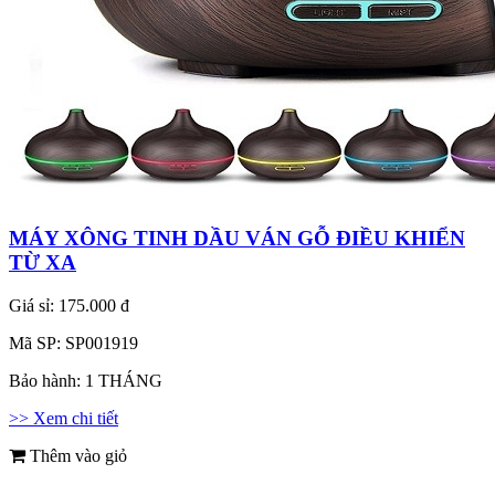
MÁY XÔNG TINH DẦU VÁN GỖ ĐIỀU KHIỂN
TỪ XA
Giá sỉ:
175.000 đ
Mã SP:
SP001919
Bảo hành:
1 THÁNG
>> Xem chi tiết
Thêm vào giỏ