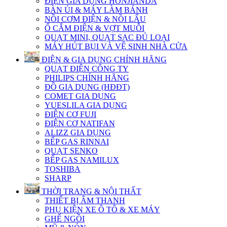
ĐIỆN GIA DỤNG HONJIANDA
BÀN ỦI & MÁY LÀM BÁNH
NỒI CƠM ĐIỆN & NỒI LẨU
Ổ CẮM ĐIỆN & VỢT MUỖI
QUẠT MINI, QUẠT SẠC ĐỦ LOẠI
MÁY HÚT BỤI VÀ VỆ SINH NHÀ CỬA
ĐIỆN & GIA DỤNG CHÍNH HÃNG
QUẠT ĐIỆN CÔNG TY
PHILIPS CHÍNH HÃNG
ĐỒ GIA DỤNG (HĐĐT)
COMET GIA DỤNG
YUESLILA GIA DỤNG
ĐIỆN CƠ FUJI
ĐIỆN CƠ NATIFAN
ALIZZ GIA DỤNG
BẾP GAS RINNAI
QUẠT SENKO
BẾP GAS NAMILUX
TOSHIBA
SHARP
THỜI TRANG & NỘI THẤT
THIẾT BỊ ÂM THANH
PHỤ KIỆN XE Ô TÔ & XE MÁY
GHẾ NGỒI