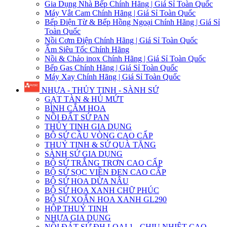
Gia Dụng Nhà Bếp Chính Hãng | Giá Sỉ Toàn Quốc
Máy Vắt Cam Chính Hãng | Giá Sỉ Toàn Quốc
Bếp Điện Từ & Bếp Hồng Ngoại Chính Hãng | Giá Sỉ
Toàn Quốc
Nồi Cơm Điện Chính Hãng | Giá Sỉ Toàn Quốc
Ấm Siêu Tốc Chính Hãng
Nồi & Chảo inox Chính Hãng | Giá Sỉ Toàn Quốc
Bếp Gas Chính Hãng | Giá Sỉ Toàn Quốc
Máy Xay Chính Hãng | Giá Sỉ Toàn Quốc
NHỰA - THỦY TINH - SÀNH SỨ
GẠT TÀN & HỦ MỨT
BÌNH CẮM HOA
NỒI ĐẤT SỨ PAN
THỦY TINH GIA DỤNG
BỘ SỨ CẦU VÒNG CAO CẤP
THUỶ TINH & SỨ QUÀ TẶNG
SÀNH SỨ GIA DỤNG
BỘ SỨ TRẮNG TRƠN CAO CẤP
BỘ SỨ SỌC VIỀN ĐEN CAO CẤP
BỘ SỨ HOA DỪA NÂU
BỘ SỨ HOA XANH CHỮ PHÚC
BỘ SỨ XOẮN HOA XANH GL290
HỘP THUỶ TINH
NHỰA GIA DỤNG
NỒI ĐÁT SỨ ĐH LOẠI 1 - CHỊU NHIỆT CAO