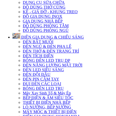
DỤNG CỤ SỬA CHỮA
ĐỒ DÙNG THỜ CÚNG
KỆ - GIÁ ĐỠ - KHUNG TREO
ĐỒ GIA DỤNG INOX
GIA DỤNG NHÀ BẾP
ĐỒ DÙNG PHÒNG TẮM
ĐỒ DÙNG PHÒNG NGỦ
ĐIỆN GIA DỤNG & CHIẾU SÁNG
ĐÈN BẮT MUỖI
ĐÈN NGỦ & ĐÈN PHA LÊ
ĐÈN THỜ & ĐÈN TRANG TRÍ
ĐÈN TÍCH ĐIỆN
BÓNG ĐÈN LED TRỤ DP
ĐÈN NĂNG LƯỢNG MẶT TRỜI
ĐÈN LED SIÊU SÁNG
ĐÈN ĐỘI ĐẦU
ĐÈN PIN CẦM TAY
ĐUI ĐÈN CÁC LOẠI
BÓNG ĐÈN LED TRỤ
Máy Xay Sinh Tố & Máy Ép
BẾP ĐIỆN & ẤM SIÊU TỐC
THIẾT BỊ ĐIỆN NHÀ BẾP
LÒ NƯỚNG, BẾP NƯỚNG
MÁY MÓC & THIẾT BỊ ĐIỆN