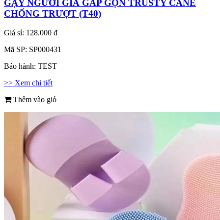
GẬY NGƯỜI GIÀ GẤP GỌN TRUSTY CANE
CHỐNG TRƯỢT (T40)
Giá sỉ:
128.000 đ
Mã SP:
SP000431
Bảo hành:
TEST
>> Xem chi tiết
Thêm vào giỏ