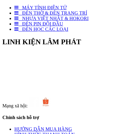
MÁY TÍNH ĐIỆN TỬ
ĐÈN THỜ & ĐÈN TRANG TRÍ
NHỰA VIỆT NHẬT & HOKORI
ĐÈN PIN ĐỘI ĐẦU
ĐÈN HỌC CÁC LOẠI
LINH KIỆN LÂM PHÁT
Địa chỉ: Số 6 Bà Ký, Phường Bình Tây, TPHCM
Điện thoại: 0969 963 174
Email: linhkienlamphatvn@gmail.com
http://www.linhkienlamphat.com
Mạng xã hội:
Chính sách hỗ trợ
HƯỚNG DẪN MUA HÀNG