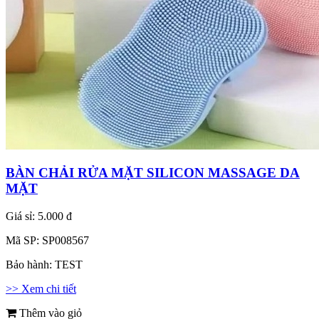
BÀN CHẢI RỬA MẶT SILICON MASSAGE DA
MẶT
Giá sỉ:
5.000 đ
Mã SP:
SP008567
Bảo hành:
TEST
>> Xem chi tiết
Thêm vào giỏ