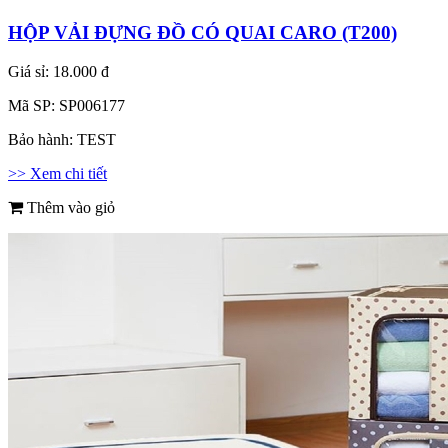
HỘP VẢI ĐỰNG ĐỒ CÓ QUAI CARO (T200)
Giá sỉ:
18.000 đ
Mã SP:
SP006177
Bảo hành:
TEST
>> Xem chi tiết
Thêm vào giỏ