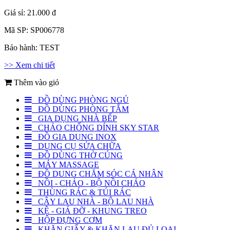
Giá sỉ:
21.000 đ
Mã SP:
SP006778
Bảo hành:
TEST
>> Xem chi tiết
Thêm vào giỏ
ĐỒ DÙNG PHÒNG NGỦ
ĐỒ DÙNG PHÒNG TẮM
GIA DỤNG NHÀ BẾP
CHẢO CHỐNG DÍNH SKY STAR
ĐỒ GIA DỤNG INOX
DỤNG CỤ SỬA CHỮA
ĐỒ DÙNG THỜ CÚNG
MÁY MASSAGE
ĐỒ DUNG CHĂM SÓC CÁ NHÂN
NỒI - CHẢO - BỘ NỒI CHẢO
THÙNG RÁC & TÚI RÁC
CÂY LAU NHÀ - BỘ LAU NHÀ
KỆ - GIÁ ĐỠ - KHUNG TREO
HỘP ĐỰNG CƠM
KHĂN GIẤY & KHĂN LAU ĐỦ LOẠI