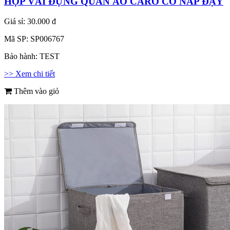
HỘP VẢI ĐỰNG QUẦN ÁO CARO CÓ NẮP ĐẬY
Giá sỉ:
30.000 đ
Mã SP:
SP006767
Bảo hành:
TEST
>> Xem chi tiết
Thêm vào giỏ