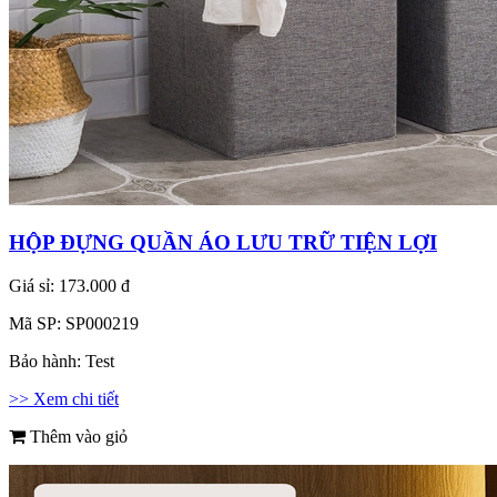
HỘP ĐỰNG QUẦN ÁO LƯU TRỮ TIỆN LỢI
Giá sỉ:
173.000 đ
Mã SP:
SP000219
Bảo hành:
Test
>> Xem chi tiết
Thêm vào giỏ