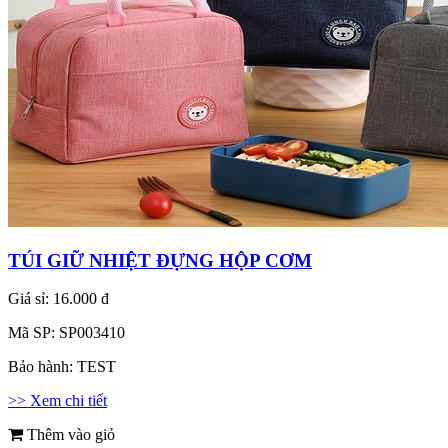
TÚI GIỮ NHIỆT ĐỰNG HỘP CƠM
Giá sỉ:
16.000 đ
Mã SP:
SP003410
Bảo hành:
TEST
>> Xem chi tiết
Thêm vào giỏ