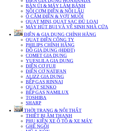
ĐIỆN GIA DỤNG HONJIANDA
BÀN ỦI & MÁY LÀM BÁNH
NỒI CƠM ĐIỆN & NỒI LẨU
Ổ CẮM ĐIỆN & VỢT MUỖI
QUẠT MINI, QUẠT SẠC ĐỦ LOẠI
MÁY HÚT BỤI VÀ VỆ SINH NHÀ CỬA
ĐIỆN & GIA DỤNG CHÍNH HÃNG
QUẠT ĐIỆN CÔNG TY
PHILIPS CHÍNH HÃNG
ĐỒ GIA DỤNG (HĐĐT)
COMET GIA DỤNG
YUESLILA GIA DỤNG
ĐIỆN CƠ FUJI
ĐIỆN CƠ NATIFAN
ALIZZ GIA DỤNG
BẾP GAS RINNAI
QUẠT SENKO
BẾP GAS NAMILUX
TOSHIBA
SHARP
THỜI TRANG & NỘI THẤT
THIẾT BỊ ÂM THANH
PHỤ KIỆN XE Ô TÔ & XE MÁY
GHẾ NGỒI