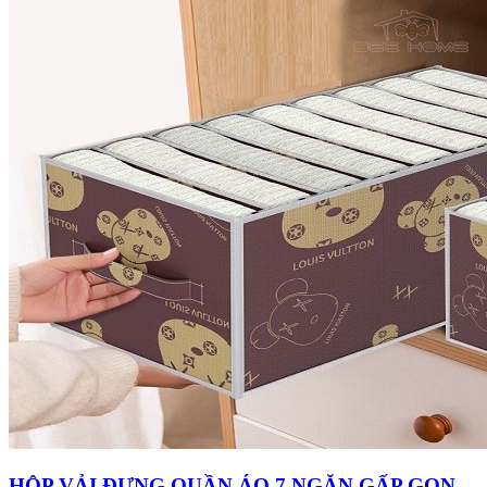
HỘP VẢI ĐỰNG QUẦN ÁO 7 NGĂN GẤP GỌN