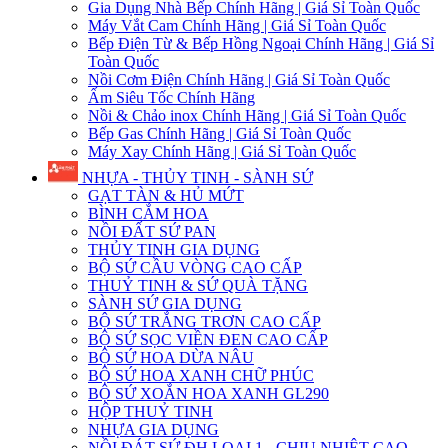
Gia Dụng Nhà Bếp Chính Hãng | Giá Sỉ Toàn Quốc
Máy Vắt Cam Chính Hãng | Giá Sỉ Toàn Quốc
Bếp Điện Từ & Bếp Hồng Ngoại Chính Hãng | Giá Sỉ
Toàn Quốc
Nồi Cơm Điện Chính Hãng | Giá Sỉ Toàn Quốc
Ấm Siêu Tốc Chính Hãng
Nồi & Chảo inox Chính Hãng | Giá Sỉ Toàn Quốc
Bếp Gas Chính Hãng | Giá Sỉ Toàn Quốc
Máy Xay Chính Hãng | Giá Sỉ Toàn Quốc
NHỰA - THỦY TINH - SÀNH SỨ
GẠT TÀN & HỦ MỨT
BÌNH CẮM HOA
NỒI ĐẤT SỨ PAN
THỦY TINH GIA DỤNG
BỘ SỨ CẦU VÒNG CAO CẤP
THUỶ TINH & SỨ QUÀ TẶNG
SÀNH SỨ GIA DỤNG
BỘ SỨ TRẮNG TRƠN CAO CẤP
BỘ SỨ SỌC VIỀN ĐEN CAO CẤP
BỘ SỨ HOA DỪA NÂU
BỘ SỨ HOA XANH CHỮ PHÚC
BỘ SỨ XOẮN HOA XANH GL290
HỘP THUỶ TINH
NHỰA GIA DỤNG
NỒI ĐÁT SỨ ĐH LOẠI 1 - CHỊU NHIỆT CAO