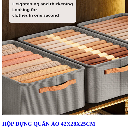
HỘP ĐỰNG QUẦN ÁO 42X28X25CM