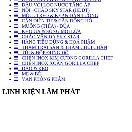
ĐẦU VÒI LỌC NƯỚC TĂNG ÁP
NỒI - CHẢO SKY STAR (HĐĐT)
MÓC : TREO & KẸP & DÁN TƯỜNG
CÂN ĐIỆN TỬ & CÂN ĐỒNG HỒ
MUỖNG (THÌA) - ĐŨA
KHÒ GA & SÚNG MỒI LỬA
CHẢO VÂN ĐÁ SKY STAR
HÀNG TIÊU DÙNG & HOÁ PHẨM
THẢM TRẢI SÀN & THẢM CHÙI CHÂN
TÚI & HỘP ĐỰNG ĐỒ
CHÉN INOX KIM CƯƠNG GORILLA CHEF
CHÉN INOX XOẮN GORILLA CHEF
DAO & KÉO
MẸ & BÉ
VĂN PHÒNG PHẨM
LINH KIỆN LÂM PHÁT
Địa chỉ: Số 6 Bà Ký, Phường Bình Tây, TPHCM
Điện thoại: 0969 963 174
Email: linhkienlamphatvn@gmail.com
http://www.linhkienlamphat.com