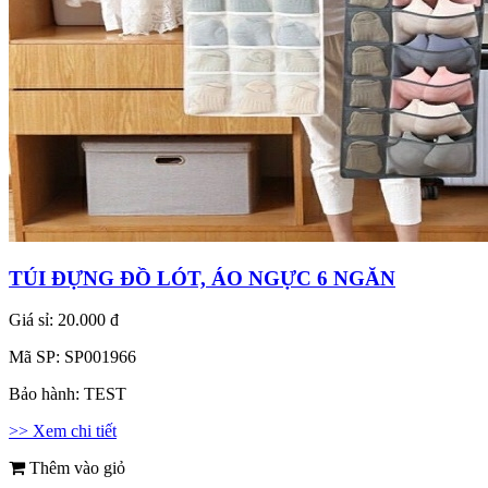
TÚI ĐỰNG ĐỒ LÓT, ÁO NGỰC 6 NGĂN
Giá sỉ:
20.000 đ
Mã SP:
SP001966
Bảo hành:
TEST
>> Xem chi tiết
Thêm vào giỏ