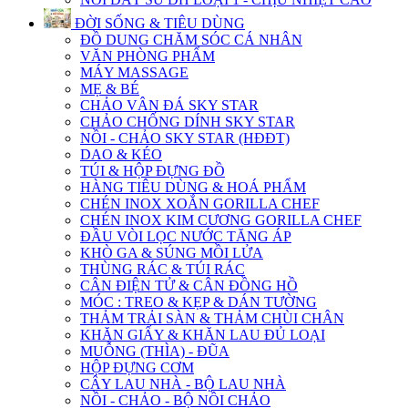
ĐỜI SỐNG & TIÊU DÙNG
ĐỒ DUNG CHĂM SÓC CÁ NHÂN
VĂN PHÒNG PHẨM
MÁY MASSAGE
MẸ & BÉ
CHẢO VÂN ĐÁ SKY STAR
CHẢO CHỐNG DÍNH SKY STAR
NỒI - CHẢO SKY STAR (HĐĐT)
DAO & KÉO
TÚI & HỘP ĐỰNG ĐỒ
HÀNG TIÊU DÙNG & HOÁ PHẨM
CHÉN INOX XOẮN GORILLA CHEF
CHÉN INOX KIM CƯƠNG GORILLA CHEF
ĐẦU VÒI LỌC NƯỚC TĂNG ÁP
KHÒ GA & SÚNG MỒI LỬA
THÙNG RÁC & TÚI RÁC
CÂN ĐIỆN TỬ & CÂN ĐỒNG HỒ
MÓC : TREO & KẸP & DÁN TƯỜNG
THẢM TRẢI SÀN & THẢM CHÙI CHÂN
KHĂN GIẤY & KHĂN LAU ĐỦ LOẠI
MUỖNG (THÌA) - ĐŨA
HỘP ĐỰNG CƠM
CÂY LAU NHÀ - BỘ LAU NHÀ
NỒI - CHẢO - BỘ NỒI CHẢO