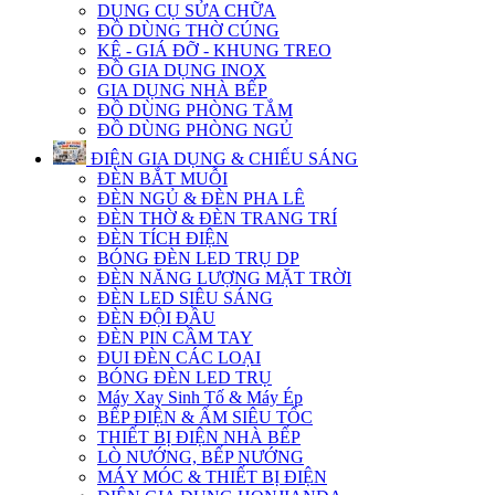
DỤNG CỤ SỬA CHỮA
ĐỒ DÙNG THỜ CÚNG
KỆ - GIÁ ĐỠ - KHUNG TREO
ĐỒ GIA DỤNG INOX
GIA DỤNG NHÀ BẾP
ĐỒ DÙNG PHÒNG TẮM
ĐỒ DÙNG PHÒNG NGỦ
ĐIỆN GIA DỤNG & CHIẾU SÁNG
ĐÈN BẮT MUỖI
ĐÈN NGỦ & ĐÈN PHA LÊ
ĐÈN THỜ & ĐÈN TRANG TRÍ
ĐÈN TÍCH ĐIỆN
BÓNG ĐÈN LED TRỤ DP
ĐÈN NĂNG LƯỢNG MẶT TRỜI
ĐÈN LED SIÊU SÁNG
ĐÈN ĐỘI ĐẦU
ĐÈN PIN CẦM TAY
ĐUI ĐÈN CÁC LOẠI
BÓNG ĐÈN LED TRỤ
Máy Xay Sinh Tố & Máy Ép
BẾP ĐIỆN & ẤM SIÊU TỐC
THIẾT BỊ ĐIỆN NHÀ BẾP
LÒ NƯỚNG, BẾP NƯỚNG
MÁY MÓC & THIẾT BỊ ĐIỆN