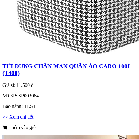
TÚI ĐỰNG CHĂN MÀN QUẦN ÁO CARO 100L
(T400)
Giá sỉ:
11.500 đ
Mã SP:
SP003064
Bảo hành:
TEST
>> Xem chi tiết
Thêm vào giỏ