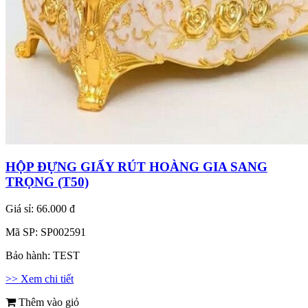
HỘP ĐỰNG GIẤY RÚT HOÀNG GIA SANG
TRỌNG (T50)
Giá sỉ:
66.000 đ
Mã SP:
SP002591
Bảo hành:
TEST
>> Xem chi tiết
Thêm vào giỏ