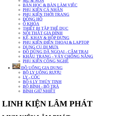
MŨ & NÓN
BÀN HỌC & BÀN LÀM VIỆC
PHỤ KIỆN CÁ NHÂN
PHỤ KIỆN THỜI TRANG
ĐỒNG HỒ
Ổ KHÓA
THIẾT BỊ TẬP THỂ DỤC
NỘI THẤT GIA ĐÌNH
KỆ, KHAY & HỘP ĐỰNG
PHỤ KIỆN ĐIỆN THOẠI & LAPTOP
DỤNG CỤ ĐI MƯA
ĐỒ DÙNG DÃ NGOẠI - CẮM TRẠI
KHẨU TRANG - VÁY CHỐNG NẮNG
PHỤ KIỆN CÔNG NGHỆ
ĐỒ UỐNG GIA DỤNG
BỘ LY UỐNG RƯỢU
LY - CỐC
BỘ 6 LY THỦY TINH
BỘ BÌNH - BỘ TRÀ
BÌNH GIỮ NHIỆT
LINH KIỆN LÂM PHÁT