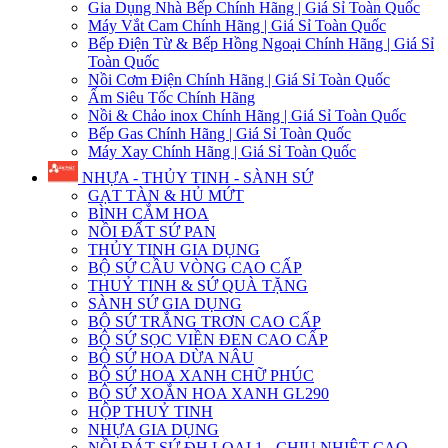
Gia Dụng Nhà Bếp Chính Hãng | Giá Sỉ Toàn Quốc
Máy Vắt Cam Chính Hãng | Giá Sỉ Toàn Quốc
Bếp Điện Từ & Bếp Hồng Ngoại Chính Hãng | Giá Sỉ
Toàn Quốc
Nồi Cơm Điện Chính Hãng | Giá Sỉ Toàn Quốc
Ấm Siêu Tốc Chính Hãng
Nồi & Chảo inox Chính Hãng | Giá Sỉ Toàn Quốc
Bếp Gas Chính Hãng | Giá Sỉ Toàn Quốc
Máy Xay Chính Hãng | Giá Sỉ Toàn Quốc
NHỰA - THỦY TINH - SÀNH SỨ
GẠT TÀN & HỦ MỨT
BÌNH CẮM HOA
NỒI ĐẤT SỨ PAN
THỦY TINH GIA DỤNG
BỘ SỨ CẦU VÒNG CAO CẤP
THUỶ TINH & SỨ QUÀ TẶNG
SÀNH SỨ GIA DỤNG
BỘ SỨ TRẮNG TRƠN CAO CẤP
BỘ SỨ SỌC VIỀN ĐEN CAO CẤP
BỘ SỨ HOA DỪA NÂU
BỘ SỨ HOA XANH CHỮ PHÚC
BỘ SỨ XOẮN HOA XANH GL290
HỘP THUỶ TINH
NHỰA GIA DỤNG
NỒI ĐÁT SỨ ĐH LOẠI 1 - CHỊU NHIỆT CAO