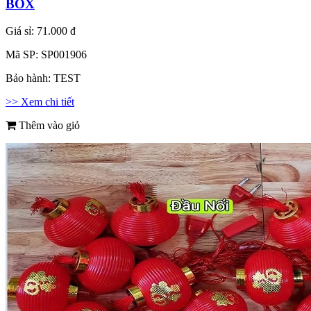
BOX
Giá sỉ:
71.000 đ
Mã SP:
SP001906
Bảo hành:
TEST
>> Xem chi tiết
Thêm vào giỏ