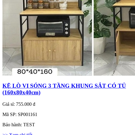
KỆ LÒ VI SÓNG 3 TẦNG KHUNG SẮT CÓ TỦ
(160x80x40cm)
Giá sỉ:
755.000 đ
Mã SP:
SP001161
Bảo hành:
TEST
>> Xem chi tiết