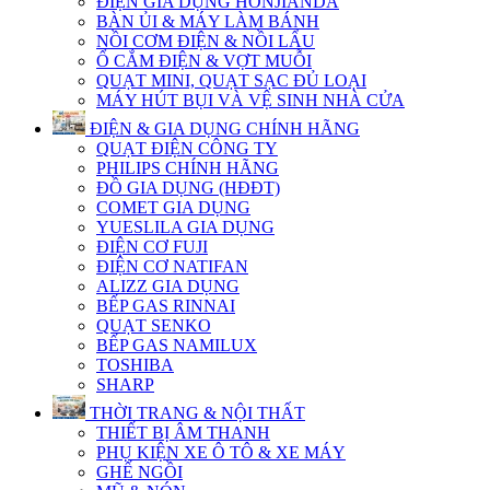
ĐIỆN GIA DỤNG HONJIANDA
BÀN ỦI & MÁY LÀM BÁNH
NỒI CƠM ĐIỆN & NỒI LẨU
Ổ CẮM ĐIỆN & VỢT MUỖI
QUẠT MINI, QUẠT SẠC ĐỦ LOẠI
MÁY HÚT BỤI VÀ VỆ SINH NHÀ CỬA
ĐIỆN & GIA DỤNG CHÍNH HÃNG
QUẠT ĐIỆN CÔNG TY
PHILIPS CHÍNH HÃNG
ĐỒ GIA DỤNG (HĐĐT)
COMET GIA DỤNG
YUESLILA GIA DỤNG
ĐIỆN CƠ FUJI
ĐIỆN CƠ NATIFAN
ALIZZ GIA DỤNG
BẾP GAS RINNAI
QUẠT SENKO
BẾP GAS NAMILUX
TOSHIBA
SHARP
THỜI TRANG & NỘI THẤT
THIẾT BỊ ÂM THANH
PHỤ KIỆN XE Ô TÔ & XE MÁY
GHẾ NGỒI