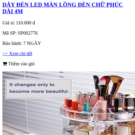
DÂY ĐÈN LED MÀN LỒNG ĐÈN CHỮ PHÚC
DÀI 4M
Giá sỉ:
110.000 đ
Mã SP:
SP002776
Bảo hành:
7 NGÀY
>> Xem chi tiết
Thêm vào giỏ