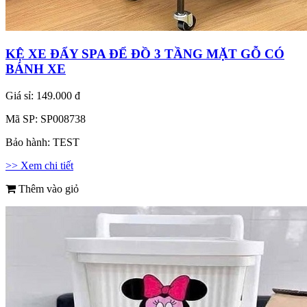
KỆ XE ĐẨY SPA ĐỂ ĐỒ 3 TẦNG MẶT GỖ CÓ
BÁNH XE
Giá sỉ:
149.000 đ
Mã SP:
SP008738
Bảo hành:
TEST
>> Xem chi tiết
Thêm vào giỏ