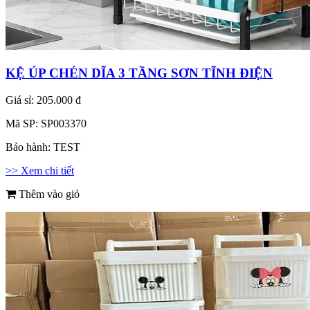
KỆ ÚP CHÉN DĨA 3 TẦNG SƠN TĨNH ĐIỆN
Giá sỉ:
205.000 đ
Mã SP:
SP003370
Bảo hành:
TEST
>> Xem chi tiết
Thêm vào giỏ