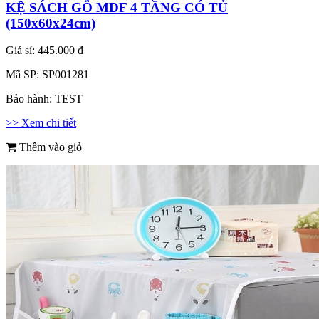
KỆ SÁCH GỖ MDF 4 TẦNG CÓ TỦ
(150x60x24cm)
Giá sỉ:
445.000 đ
Mã SP:
SP001281
Bảo hành:
TEST
>> Xem chi tiết
Thêm vào giỏ