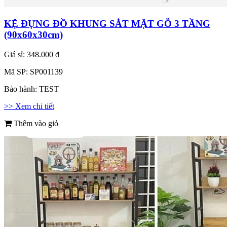
KỆ ĐỰNG ĐỒ KHUNG SẮT MẶT GỖ 3 TẦNG
(90x60x30cm)
Giá sỉ:
348.000 đ
Mã SP:
SP001139
Bảo hành:
TEST
>> Xem chi tiết
Thêm vào giỏ