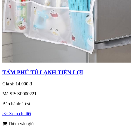
TẤM PHỦ TỦ LẠNH TIỆN LỢI
Giá sỉ:
14.000 đ
Mã SP:
SP000221
Bảo hành:
Test
>> Xem chi tiết
Thêm vào giỏ