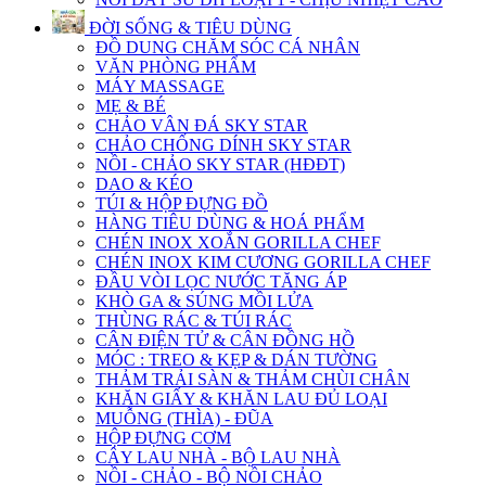
ĐỜI SỐNG & TIÊU DÙNG
ĐỒ DUNG CHĂM SÓC CÁ NHÂN
VĂN PHÒNG PHẨM
MÁY MASSAGE
MẸ & BÉ
CHẢO VÂN ĐÁ SKY STAR
CHẢO CHỐNG DÍNH SKY STAR
NỒI - CHẢO SKY STAR (HĐĐT)
DAO & KÉO
TÚI & HỘP ĐỰNG ĐỒ
HÀNG TIÊU DÙNG & HOÁ PHẨM
CHÉN INOX XOẮN GORILLA CHEF
CHÉN INOX KIM CƯƠNG GORILLA CHEF
ĐẦU VÒI LỌC NƯỚC TĂNG ÁP
KHÒ GA & SÚNG MỒI LỬA
THÙNG RÁC & TÚI RÁC
CÂN ĐIỆN TỬ & CÂN ĐỒNG HỒ
MÓC : TREO & KẸP & DÁN TƯỜNG
THẢM TRẢI SÀN & THẢM CHÙI CHÂN
KHĂN GIẤY & KHĂN LAU ĐỦ LOẠI
MUỖNG (THÌA) - ĐŨA
HỘP ĐỰNG CƠM
CÂY LAU NHÀ - BỘ LAU NHÀ
NỒI - CHẢO - BỘ NỒI CHẢO