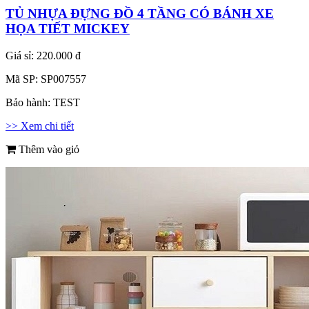
TỦ NHỰA ĐỰNG ĐỒ 4 TẦNG CÓ BÁNH XE
HỌA TIẾT MICKEY
Giá sỉ:
220.000 đ
Mã SP:
SP007557
Bảo hành:
TEST
>> Xem chi tiết
Thêm vào giỏ