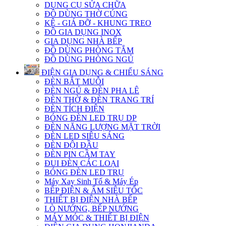
DỤNG CỤ SỬA CHỮA
ĐỒ DÙNG THỜ CÚNG
KỆ - GIÁ ĐỠ - KHUNG TREO
ĐỒ GIA DỤNG INOX
GIA DỤNG NHÀ BẾP
ĐỒ DÙNG PHÒNG TẮM
ĐỒ DÙNG PHÒNG NGỦ
ĐIỆN GIA DỤNG & CHIẾU SÁNG
ĐÈN BẮT MUỖI
ĐÈN NGỦ & ĐÈN PHA LÊ
ĐÈN THỜ & ĐÈN TRANG TRÍ
ĐÈN TÍCH ĐIỆN
BÓNG ĐÈN LED TRỤ DP
ĐÈN NĂNG LƯỢNG MẶT TRỜI
ĐÈN LED SIÊU SÁNG
ĐÈN ĐỘI ĐẦU
ĐÈN PIN CẦM TAY
ĐUI ĐÈN CÁC LOẠI
BÓNG ĐÈN LED TRỤ
Máy Xay Sinh Tố & Máy Ép
BẾP ĐIỆN & ẤM SIÊU TỐC
THIẾT BỊ ĐIỆN NHÀ BẾP
LÒ NƯỚNG, BẾP NƯỚNG
MÁY MÓC & THIẾT BỊ ĐIỆN