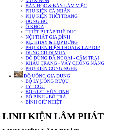
MŨ & NÓN
BÀN HỌC & BÀN LÀM VIỆC
PHỤ KIỆN CÁ NHÂN
PHỤ KIỆN THỜI TRANG
ĐỒNG HỒ
Ổ KHÓA
THIẾT BỊ TẬP THỂ DỤC
NỘI THẤT GIA ĐÌNH
KỆ, KHAY & HỘP ĐỰNG
PHỤ KIỆN ĐIỆN THOẠI & LAPTOP
DỤNG CỤ ĐI MƯA
ĐỒ DÙNG DÃ NGOẠI - CẮM TRẠI
KHẨU TRANG - VÁY CHỐNG NẮNG
PHỤ KIỆN CÔNG NGHỆ
ĐỒ UỐNG GIA DỤNG
BỘ LY UỐNG RƯỢU
LY - CỐC
BỘ 6 LY THỦY TINH
BỘ BÌNH - BỘ TRÀ
BÌNH GIỮ NHIỆT
LINH KIỆN LÂM PHÁT