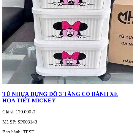
TỦ NHỰA ĐỰNG ĐỒ 3 TẦNG CÓ BÁNH XE
HỌA TIẾT MICKEY
Giá sỉ:
179.000 đ
Mã SP:
SP003143
Bảo hành:
TEST