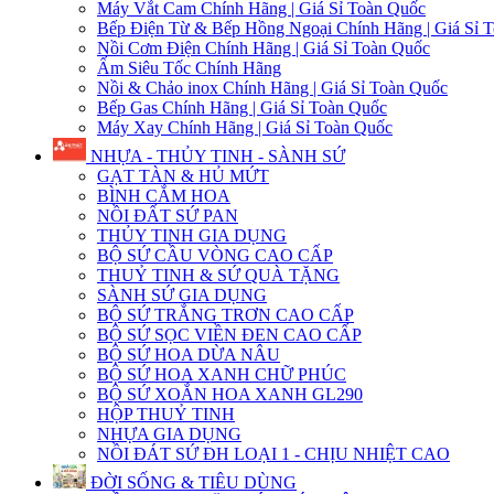
Máy Vắt Cam Chính Hãng | Giá Sỉ Toàn Quốc
Bếp Điện Từ & Bếp Hồng Ngoại Chính Hãng | Giá Sỉ 
Nồi Cơm Điện Chính Hãng | Giá Sỉ Toàn Quốc
Ấm Siêu Tốc Chính Hãng
Nồi & Chảo inox Chính Hãng | Giá Sỉ Toàn Quốc
Bếp Gas Chính Hãng | Giá Sỉ Toàn Quốc
Máy Xay Chính Hãng | Giá Sỉ Toàn Quốc
NHỰA - THỦY TINH - SÀNH SỨ
GẠT TÀN & HỦ MỨT
BÌNH CẮM HOA
NỒI ĐẤT SỨ PAN
THỦY TINH GIA DỤNG
BỘ SỨ CẦU VÒNG CAO CẤP
THUỶ TINH & SỨ QUÀ TẶNG
SÀNH SỨ GIA DỤNG
BỘ SỨ TRẮNG TRƠN CAO CẤP
BỘ SỨ SỌC VIỀN ĐEN CAO CẤP
BỘ SỨ HOA DỪA NÂU
BỘ SỨ HOA XANH CHỮ PHÚC
BỘ SỨ XOẮN HOA XANH GL290
HỘP THUỶ TINH
NHỰA GIA DỤNG
NỒI ĐÁT SỨ ĐH LOẠI 1 - CHỊU NHIỆT CAO
ĐỜI SỐNG & TIÊU DÙNG