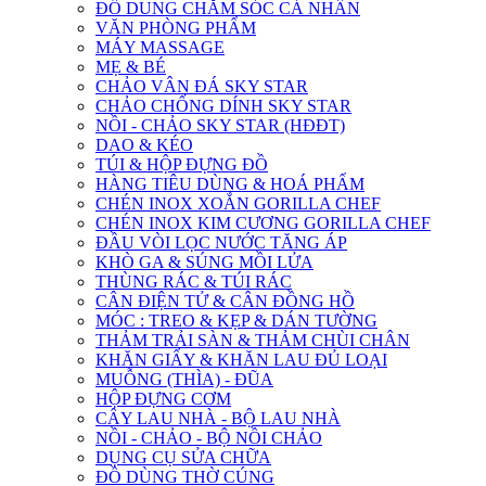
ĐỒ DUNG CHĂM SÓC CÁ NHÂN
VĂN PHÒNG PHẨM
MÁY MASSAGE
MẸ & BÉ
CHẢO VÂN ĐÁ SKY STAR
CHẢO CHỐNG DÍNH SKY STAR
NỒI - CHẢO SKY STAR (HĐĐT)
DAO & KÉO
TÚI & HỘP ĐỰNG ĐỒ
HÀNG TIÊU DÙNG & HOÁ PHẨM
CHÉN INOX XOẮN GORILLA CHEF
CHÉN INOX KIM CƯƠNG GORILLA CHEF
ĐẦU VÒI LỌC NƯỚC TĂNG ÁP
KHÒ GA & SÚNG MỒI LỬA
THÙNG RÁC & TÚI RÁC
CÂN ĐIỆN TỬ & CÂN ĐỒNG HỒ
MÓC : TREO & KẸP & DÁN TƯỜNG
THẢM TRẢI SÀN & THẢM CHÙI CHÂN
KHĂN GIẤY & KHĂN LAU ĐỦ LOẠI
MUỖNG (THÌA) - ĐŨA
HỘP ĐỰNG CƠM
CÂY LAU NHÀ - BỘ LAU NHÀ
NỒI - CHẢO - BỘ NỒI CHẢO
DỤNG CỤ SỬA CHỮA
ĐỒ DÙNG THỜ CÚNG