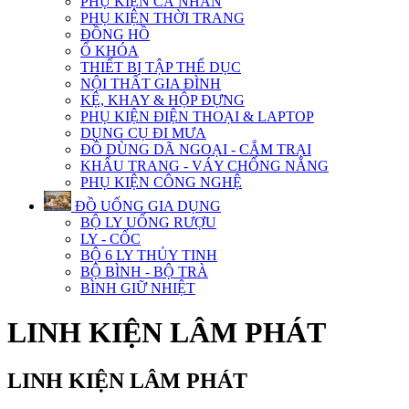
PHỤ KIỆN CÁ NHÂN
PHỤ KIỆN THỜI TRANG
ĐỒNG HỒ
Ổ KHÓA
THIẾT BỊ TẬP THỂ DỤC
NỘI THẤT GIA ĐÌNH
KỆ, KHAY & HỘP ĐỰNG
PHỤ KIỆN ĐIỆN THOẠI & LAPTOP
DỤNG CỤ ĐI MƯA
ĐỒ DÙNG DÃ NGOẠI - CẮM TRẠI
KHẨU TRANG - VÁY CHỐNG NẮNG
PHỤ KIỆN CÔNG NGHỆ
ĐỒ UỐNG GIA DỤNG
BỘ LY UỐNG RƯỢU
LY - CỐC
BỘ 6 LY THỦY TINH
BỘ BÌNH - BỘ TRÀ
BÌNH GIỮ NHIỆT
LINH KIỆN LÂM PHÁT
LINH KIỆN LÂM PHÁT