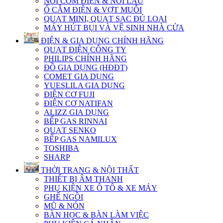
NỒI CƠM ĐIỆN & NỒI LẨU
Ổ CẮM ĐIỆN & VỢT MUỖI
QUẠT MINI, QUẠT SẠC ĐỦ LOẠI
MÁY HÚT BỤI VÀ VỆ SINH NHÀ CỬA
ĐIỆN & GIA DỤNG CHÍNH HÃNG
QUẠT ĐIỆN CÔNG TY
PHILIPS CHÍNH HÃNG
ĐỒ GIA DỤNG (HĐĐT)
COMET GIA DỤNG
YUESLILA GIA DỤNG
ĐIỆN CƠ FUJI
ĐIỆN CƠ NATIFAN
ALIZZ GIA DỤNG
BẾP GAS RINNAI
QUẠT SENKO
BẾP GAS NAMILUX
TOSHIBA
SHARP
THỜI TRANG & NỘI THẤT
THIẾT BỊ ÂM THANH
PHỤ KIỆN XE Ô TÔ & XE MÁY
GHẾ NGỒI
MŨ & NÓN
BÀN HỌC & BÀN LÀM VIỆC