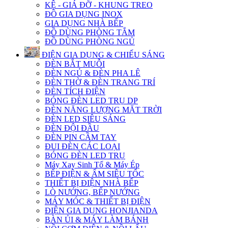
KỆ - GIÁ ĐỠ - KHUNG TREO
ĐỒ GIA DỤNG INOX
GIA DỤNG NHÀ BẾP
ĐỒ DÙNG PHÒNG TẮM
ĐỒ DÙNG PHÒNG NGỦ
ĐIỆN GIA DỤNG & CHIẾU SÁNG
ĐÈN BẮT MUỖI
ĐÈN NGỦ & ĐÈN PHA LÊ
ĐÈN THỜ & ĐÈN TRANG TRÍ
ĐÈN TÍCH ĐIỆN
BÓNG ĐÈN LED TRỤ DP
ĐÈN NĂNG LƯỢNG MẶT TRỜI
ĐÈN LED SIÊU SÁNG
ĐÈN ĐỘI ĐẦU
ĐÈN PIN CẦM TAY
ĐUI ĐÈN CÁC LOẠI
BÓNG ĐÈN LED TRỤ
Máy Xay Sinh Tố & Máy Ép
BẾP ĐIỆN & ẤM SIÊU TỐC
THIẾT BỊ ĐIỆN NHÀ BẾP
LÒ NƯỚNG, BẾP NƯỚNG
MÁY MÓC & THIẾT BỊ ĐIỆN
ĐIỆN GIA DỤNG HONJIANDA
BÀN ỦI & MÁY LÀM BÁNH