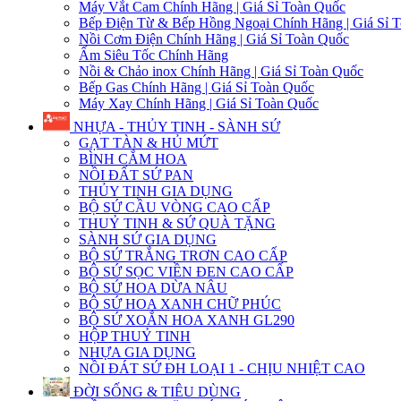
Máy Vắt Cam Chính Hãng | Giá Sỉ Toàn Quốc
Bếp Điện Từ & Bếp Hồng Ngoại Chính Hãng | Giá Sỉ 
Nồi Cơm Điện Chính Hãng | Giá Sỉ Toàn Quốc
Ấm Siêu Tốc Chính Hãng
Nồi & Chảo inox Chính Hãng | Giá Sỉ Toàn Quốc
Bếp Gas Chính Hãng | Giá Sỉ Toàn Quốc
Máy Xay Chính Hãng | Giá Sỉ Toàn Quốc
NHỰA - THỦY TINH - SÀNH SỨ
GẠT TÀN & HỦ MỨT
BÌNH CẮM HOA
NỒI ĐẤT SỨ PAN
THỦY TINH GIA DỤNG
BỘ SỨ CẦU VÒNG CAO CẤP
THUỶ TINH & SỨ QUÀ TẶNG
SÀNH SỨ GIA DỤNG
BỘ SỨ TRẮNG TRƠN CAO CẤP
BỘ SỨ SỌC VIỀN ĐEN CAO CẤP
BỘ SỨ HOA DỪA NÂU
BỘ SỨ HOA XANH CHỮ PHÚC
BỘ SỨ XOẮN HOA XANH GL290
HỘP THUỶ TINH
NHỰA GIA DỤNG
NỒI ĐÁT SỨ ĐH LOẠI 1 - CHỊU NHIỆT CAO
ĐỜI SỐNG & TIÊU DÙNG