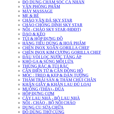
ĐỒ DUNG CHĂM SÓC CÁ NHÂN
VĂN PHÒNG PHẨM
MÁY MASSAGE
MẸ & BÉ
CHẢO VÂN ĐÁ SKY STAR
CHẢO CHỐNG DÍNH SKY STAR
NỒI - CHẢO SKY STAR (HĐĐT)
DAO & KÉO
TÚI & HỘP ĐỰNG ĐỒ
HÀNG TIÊU DÙNG & HOÁ PHẨM
CHÉN INOX XOẮN GORILLA CHEF
CHÉN INOX KIM CƯƠNG GORILLA CHEF
ĐẦU VÒI LỌC NƯỚC TĂNG ÁP
KHÒ GA & SÚNG MỒI LỬA
THÙNG RÁC & TÚI RÁC
CÂN ĐIỆN TỬ & CÂN ĐỒNG HỒ
MÓC : TREO & KẸP & DÁN TƯỜNG
THẢM TRẢI SÀN & THẢM CHÙI CHÂN
KHĂN GIẤY & KHĂN LAU ĐỦ LOẠI
MUỖNG (THÌA) - ĐŨA
HỘP ĐỰNG CƠM
CÂY LAU NHÀ - BỘ LAU NHÀ
NỒI - CHẢO - BỘ NỒI CHẢO
DỤNG CỤ SỬA CHỮA
ĐỒ DÙNG THỜ CÚNG