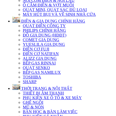
NỒI CƠM ĐIỆN & NỒI LẨU
Ổ CẮM ĐIỆN & VỢT MUỖI
QUẠT MINI, QUẠT SẠC ĐỦ LOẠI
MÁY HÚT BỤI VÀ VỆ SINH NHÀ CỬA
ĐIỆN & GIA DỤNG CHÍNH HÃNG
QUẠT ĐIỆN CÔNG TY
PHILIPS CHÍNH HÃNG
ĐỒ GIA DỤNG (HĐĐT)
COMET GIA DỤNG
YUESLILA GIA DỤNG
ĐIỆN CƠ FUJI
ĐIỆN CƠ NATIFAN
ALIZZ GIA DỤNG
BẾP GAS RINNAI
QUẠT SENKO
BẾP GAS NAMILUX
TOSHIBA
SHARP
THỜI TRANG & NỘI THẤT
THIẾT BỊ ÂM THANH
PHỤ KIỆN XE Ô TÔ & XE MÁY
GHẾ NGỒI
MŨ & NÓN
BÀN HỌC & BÀN LÀM VIỆC