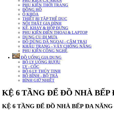
PHỤ KIỆN CÁ NHÂN
PHỤ KIỆN THỜI TRANG
ĐỒNG HỒ
Ổ KHÓA
THIẾT BỊ TẬP THỂ DỤC
NỘI THẤT GIA ĐÌNH
KỆ, KHAY & HỘP ĐỰNG
PHỤ KIỆN ĐIỆN THOẠI & LAPTOP
DỤNG CỤ ĐI MƯA
ĐỒ DÙNG DÃ NGOẠI - CẮM TRẠI
KHẨU TRANG - VÁY CHỐNG NẮNG
PHỤ KIỆN CÔNG NGHỆ
ĐỒ UỐNG GIA DỤNG
BỘ LY UỐNG RƯỢU
LY - CỐC
BỘ 6 LY THỦY TINH
BỘ BÌNH - BỘ TRÀ
BÌNH GIỮ NHIỆT
KỆ 6 TẦNG ĐỂ ĐỒ NHÀ BẾP 
KỆ 6 TẦNG ĐỂ ĐỒ NHÀ BẾP ĐA NĂNG 