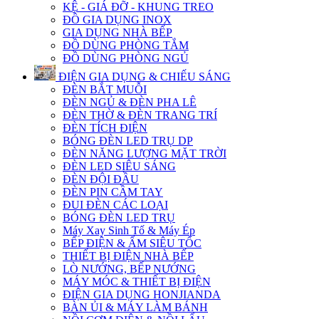
KỆ - GIÁ ĐỠ - KHUNG TREO
ĐỒ GIA DỤNG INOX
GIA DỤNG NHÀ BẾP
ĐỒ DÙNG PHÒNG TẮM
ĐỒ DÙNG PHÒNG NGỦ
ĐIỆN GIA DỤNG & CHIẾU SÁNG
ĐÈN BẮT MUỖI
ĐÈN NGỦ & ĐÈN PHA LÊ
ĐÈN THỜ & ĐÈN TRANG TRÍ
ĐÈN TÍCH ĐIỆN
BÓNG ĐÈN LED TRỤ DP
ĐÈN NĂNG LƯỢNG MẶT TRỜI
ĐÈN LED SIÊU SÁNG
ĐÈN ĐỘI ĐẦU
ĐÈN PIN CẦM TAY
ĐUI ĐÈN CÁC LOẠI
BÓNG ĐÈN LED TRỤ
Máy Xay Sinh Tố & Máy Ép
BẾP ĐIỆN & ẤM SIÊU TỐC
THIẾT BỊ ĐIỆN NHÀ BẾP
LÒ NƯỚNG, BẾP NƯỚNG
MÁY MÓC & THIẾT BỊ ĐIỆN
ĐIỆN GIA DỤNG HONJIANDA
BÀN ỦI & MÁY LÀM BÁNH