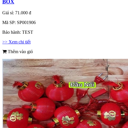
BOX
Giá sỉ:
71.000 đ
Mã SP:
SP001906
Bảo hành:
TEST
>> Xem chi tiết
Thêm vào giỏ