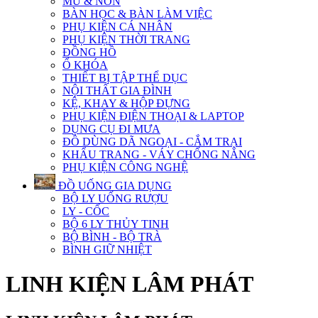
MŨ & NÓN
BÀN HỌC & BÀN LÀM VIỆC
PHỤ KIỆN CÁ NHÂN
PHỤ KIỆN THỜI TRANG
ĐỒNG HỒ
Ổ KHÓA
THIẾT BỊ TẬP THỂ DỤC
NỘI THẤT GIA ĐÌNH
KỆ, KHAY & HỘP ĐỰNG
PHỤ KIỆN ĐIỆN THOẠI & LAPTOP
DỤNG CỤ ĐI MƯA
ĐỒ DÙNG DÃ NGOẠI - CẮM TRẠI
KHẨU TRANG - VÁY CHỐNG NẮNG
PHỤ KIỆN CÔNG NGHỆ
ĐỒ UỐNG GIA DỤNG
BỘ LY UỐNG RƯỢU
LY - CỐC
BỘ 6 LY THỦY TINH
BỘ BÌNH - BỘ TRÀ
BÌNH GIỮ NHIỆT
LINH KIỆN LÂM PHÁT