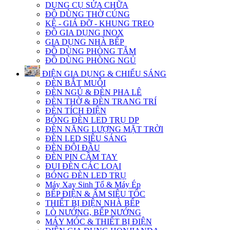
DỤNG CỤ SỬA CHỮA
ĐỒ DÙNG THỜ CÚNG
KỆ - GIÁ ĐỠ - KHUNG TREO
ĐỒ GIA DỤNG INOX
GIA DỤNG NHÀ BẾP
ĐỒ DÙNG PHÒNG TẮM
ĐỒ DÙNG PHÒNG NGỦ
ĐIỆN GIA DỤNG & CHIẾU SÁNG
ĐÈN BẮT MUỖI
ĐÈN NGỦ & ĐÈN PHA LÊ
ĐÈN THỜ & ĐÈN TRANG TRÍ
ĐÈN TÍCH ĐIỆN
BÓNG ĐÈN LED TRỤ DP
ĐÈN NĂNG LƯỢNG MẶT TRỜI
ĐÈN LED SIÊU SÁNG
ĐÈN ĐỘI ĐẦU
ĐÈN PIN CẦM TAY
ĐUI ĐÈN CÁC LOẠI
BÓNG ĐÈN LED TRỤ
Máy Xay Sinh Tố & Máy Ép
BẾP ĐIỆN & ẤM SIÊU TỐC
THIẾT BỊ ĐIỆN NHÀ BẾP
LÒ NƯỚNG, BẾP NƯỚNG
MÁY MÓC & THIẾT BỊ ĐIỆN