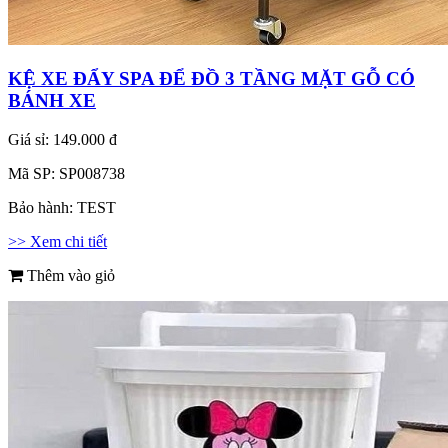
KỆ XE ĐẨY SPA ĐỂ ĐỒ 3 TẦNG MẶT GỖ CÓ
BÁNH XE
Giá sỉ:
149.000 đ
Mã SP:
SP008738
Bảo hành:
TEST
>> Xem chi tiết
Thêm vào giỏ