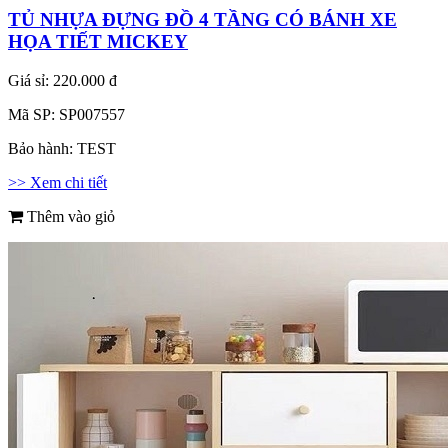
TỦ NHỰA ĐỰNG ĐỒ 4 TẦNG CÓ BÁNH XE
HỌA TIẾT MICKEY
Giá sỉ:
220.000 đ
Mã SP:
SP007557
Bảo hành:
TEST
>> Xem chi tiết
Thêm vào giỏ