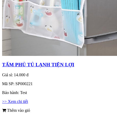
TẤM PHỦ TỦ LẠNH TIỆN LỢI
Giá sỉ:
14.000 đ
Mã SP:
SP000221
Bảo hành:
Test
>> Xem chi tiết
Thêm vào giỏ