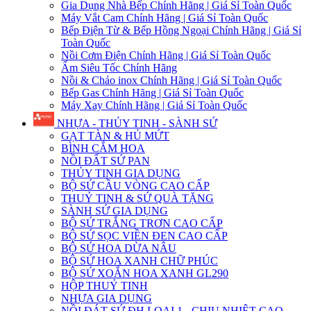
Gia Dụng Nhà Bếp Chính Hãng | Giá Sỉ Toàn Quốc
Máy Vắt Cam Chính Hãng | Giá Sỉ Toàn Quốc
Bếp Điện Từ & Bếp Hồng Ngoại Chính Hãng | Giá Sỉ
Toàn Quốc
Nồi Cơm Điện Chính Hãng | Giá Sỉ Toàn Quốc
Ấm Siêu Tốc Chính Hãng
Nồi & Chảo inox Chính Hãng | Giá Sỉ Toàn Quốc
Bếp Gas Chính Hãng | Giá Sỉ Toàn Quốc
Máy Xay Chính Hãng | Giá Sỉ Toàn Quốc
NHỰA - THỦY TINH - SÀNH SỨ
GẠT TÀN & HỦ MỨT
BÌNH CẮM HOA
NỒI ĐẤT SỨ PAN
THỦY TINH GIA DỤNG
BỘ SỨ CẦU VÒNG CAO CẤP
THUỶ TINH & SỨ QUÀ TẶNG
SÀNH SỨ GIA DỤNG
BỘ SỨ TRẮNG TRƠN CAO CẤP
BỘ SỨ SỌC VIỀN ĐEN CAO CẤP
BỘ SỨ HOA DỪA NÂU
BỘ SỨ HOA XANH CHỮ PHÚC
BỘ SỨ XOẮN HOA XANH GL290
HỘP THUỶ TINH
NHỰA GIA DỤNG
NỒI ĐÁT SỨ ĐH LOẠI 1 - CHỊU NHIỆT CAO