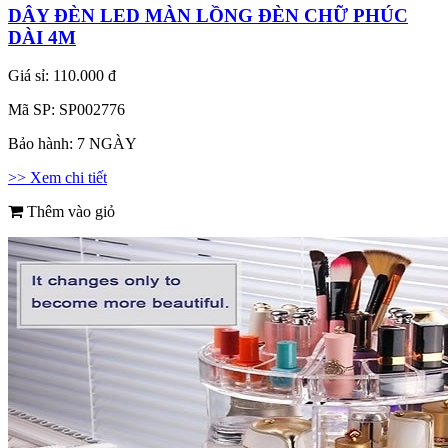
DÂY ĐÈN LED MÀN LỒNG ĐÈN CHỮ PHÚC
DÀI 4M
Giá sỉ:
110.000 đ
Mã SP:
SP002776
Bảo hành:
7 NGÀY
>> Xem chi tiết
Thêm vào giỏ