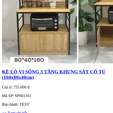
KỆ LÒ VI SÓNG 3 TẦNG KHUNG SẮT CÓ TỦ
(160x80x40cm)
Giá sỉ:
755.000 đ
Mã SP:
SP001161
Bảo hành:
TEST
>> Xem chi tiết