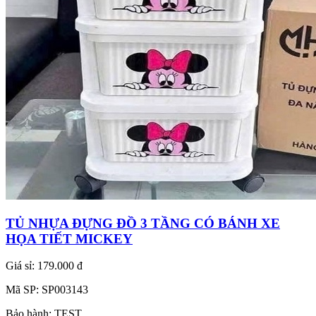
TỦ NHỰA ĐỰNG ĐỒ 3 TẦNG CÓ BÁNH XE
HỌA TIẾT MICKEY
Giá sỉ:
179.000 đ
Mã SP:
SP003143
Bảo hành:
TEST