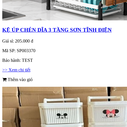
KỆ ÚP CHÉN DĨA 3 TẦNG SƠN TĨNH ĐIỆN
Giá sỉ:
205.000 đ
Mã SP:
SP003370
Bảo hành:
TEST
>> Xem chi tiết
Thêm vào giỏ