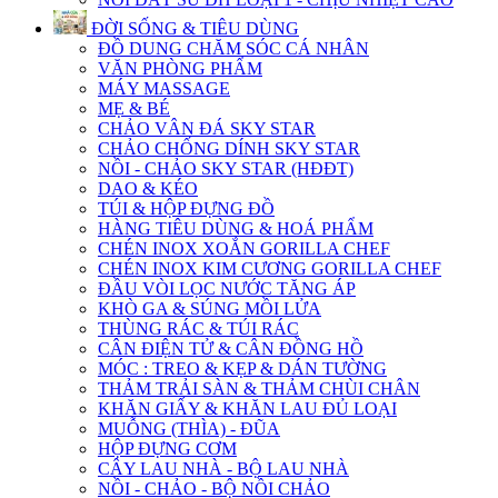
ĐỜI SỐNG & TIÊU DÙNG
ĐỒ DUNG CHĂM SÓC CÁ NHÂN
VĂN PHÒNG PHẨM
MÁY MASSAGE
MẸ & BÉ
CHẢO VÂN ĐÁ SKY STAR
CHẢO CHỐNG DÍNH SKY STAR
NỒI - CHẢO SKY STAR (HĐĐT)
DAO & KÉO
TÚI & HỘP ĐỰNG ĐỒ
HÀNG TIÊU DÙNG & HOÁ PHẨM
CHÉN INOX XOẮN GORILLA CHEF
CHÉN INOX KIM CƯƠNG GORILLA CHEF
ĐẦU VÒI LỌC NƯỚC TĂNG ÁP
KHÒ GA & SÚNG MỒI LỬA
THÙNG RÁC & TÚI RÁC
CÂN ĐIỆN TỬ & CÂN ĐỒNG HỒ
MÓC : TREO & KẸP & DÁN TƯỜNG
THẢM TRẢI SÀN & THẢM CHÙI CHÂN
KHĂN GIẤY & KHĂN LAU ĐỦ LOẠI
MUỖNG (THÌA) - ĐŨA
HỘP ĐỰNG CƠM
CÂY LAU NHÀ - BỘ LAU NHÀ
NỒI - CHẢO - BỘ NỒI CHẢO