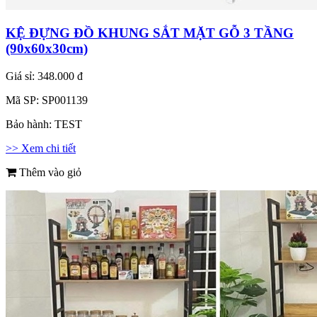
KỆ ĐỰNG ĐỒ KHUNG SẮT MẶT GỖ 3 TẦNG
(90x60x30cm)
Giá sỉ:
348.000 đ
Mã SP:
SP001139
Bảo hành:
TEST
>> Xem chi tiết
Thêm vào giỏ