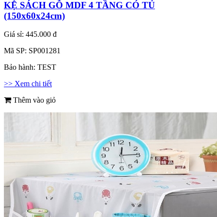
KỆ SÁCH GỖ MDF 4 TẦNG CÓ TỦ
(150x60x24cm)
Giá sỉ:
445.000 đ
Mã SP:
SP001281
Bảo hành:
TEST
>> Xem chi tiết
Thêm vào giỏ