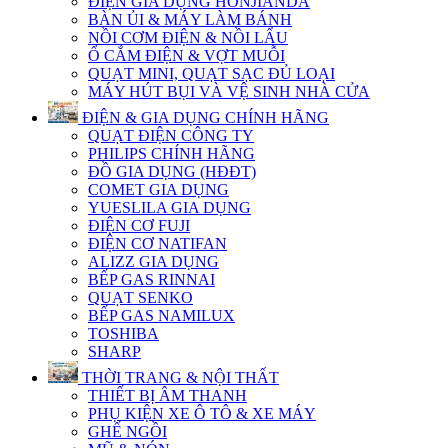
ĐIỆN GIA DỤNG HONJIANDA
BÀN ỦI & MÁY LÀM BÁNH
NỒI CƠM ĐIỆN & NỒI LẨU
Ổ CẮM ĐIỆN & VỢT MUỖI
QUẠT MINI, QUẠT SẠC ĐỦ LOẠI
MÁY HÚT BỤI VÀ VỆ SINH NHÀ CỬA
ĐIỆN & GIA DỤNG CHÍNH HÃNG
QUẠT ĐIỆN CÔNG TY
PHILIPS CHÍNH HÃNG
ĐỒ GIA DỤNG (HĐĐT)
COMET GIA DỤNG
YUESLILA GIA DỤNG
ĐIỆN CƠ FUJI
ĐIỆN CƠ NATIFAN
ALIZZ GIA DỤNG
BẾP GAS RINNAI
QUẠT SENKO
BẾP GAS NAMILUX
TOSHIBA
SHARP
THỜI TRANG & NỘI THẤT
THIẾT BỊ ÂM THANH
PHỤ KIỆN XE Ô TÔ & XE MÁY
GHẾ NGỒI