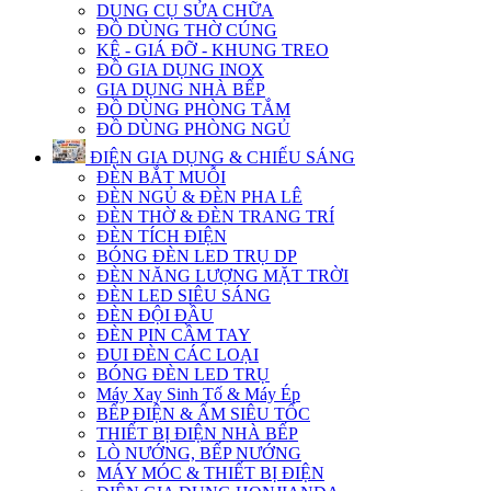
DỤNG CỤ SỬA CHỮA
ĐỒ DÙNG THỜ CÚNG
KỆ - GIÁ ĐỠ - KHUNG TREO
ĐỒ GIA DỤNG INOX
GIA DỤNG NHÀ BẾP
ĐỒ DÙNG PHÒNG TẮM
ĐỒ DÙNG PHÒNG NGỦ
ĐIỆN GIA DỤNG & CHIẾU SÁNG
ĐÈN BẮT MUỖI
ĐÈN NGỦ & ĐÈN PHA LÊ
ĐÈN THỜ & ĐÈN TRANG TRÍ
ĐÈN TÍCH ĐIỆN
BÓNG ĐÈN LED TRỤ DP
ĐÈN NĂNG LƯỢNG MẶT TRỜI
ĐÈN LED SIÊU SÁNG
ĐÈN ĐỘI ĐẦU
ĐÈN PIN CẦM TAY
ĐUI ĐÈN CÁC LOẠI
BÓNG ĐÈN LED TRỤ
Máy Xay Sinh Tố & Máy Ép
BẾP ĐIỆN & ẤM SIÊU TỐC
THIẾT BỊ ĐIỆN NHÀ BẾP
LÒ NƯỚNG, BẾP NƯỚNG
MÁY MÓC & THIẾT BỊ ĐIỆN