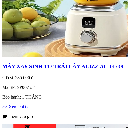
MÁY XAY SINH TỐ TRÁI CÂY ALIZZ AL-14739
Giá sỉ:
285.000 đ
Mã SP:
SP007534
Bảo hành:
1 THÁNG
>> Xem chi tiết
Thêm vào giỏ