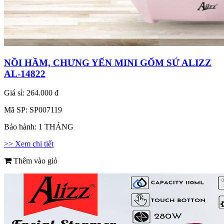
NỒI HẦM, CHƯNG YẾN MINI GỐM SỨ ALIZZ
AL-14822
Giá sỉ:
264.000 đ
Mã SP:
SP007119
Bảo hành:
1 THÁNG
>> Xem chi tiết
Thêm vào giỏ