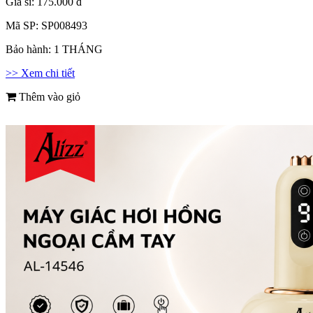
Giá sỉ:
175.000 đ
Mã SP:
SP008493
Bảo hành:
1 THÁNG
>> Xem chi tiết
Thêm vào giỏ