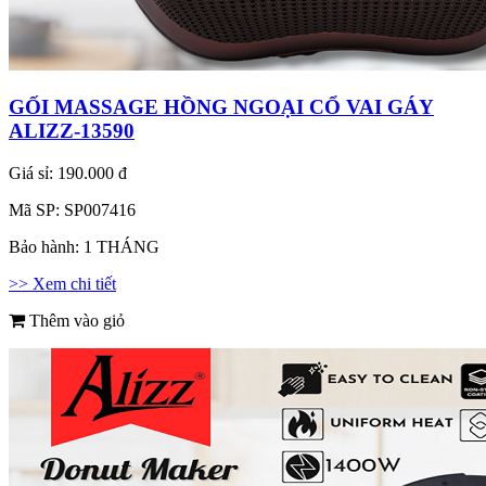
GỐI MASSAGE HỒNG NGOẠI CỔ VAI GÁY
ALIZZ-13590
Giá sỉ:
190.000 đ
Mã SP:
SP007416
Bảo hành:
1 THÁNG
>> Xem chi tiết
Thêm vào giỏ