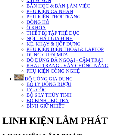
MŨ & NÓN
BÀN HỌC & BÀN LÀM VIỆC
PHỤ KIỆN CÁ NHÂN
PHỤ KIỆN THỜI TRANG
ĐỒNG HỒ
Ổ KHÓA
THIẾT BỊ TẬP THỂ DỤC
NỘI THẤT GIA ĐÌNH
KỆ, KHAY & HỘP ĐỰNG
PHỤ KIỆN ĐIỆN THOẠI & LAPTOP
DỤNG CỤ ĐI MƯA
ĐỒ DÙNG DÃ NGOẠI - CẮM TRẠI
KHẨU TRANG - VÁY CHỐNG NẮNG
PHỤ KIỆN CÔNG NGHỆ
ĐỒ UỐNG GIA DỤNG
BỘ LY UỐNG RƯỢU
LY - CỐC
BỘ 6 LY THỦY TINH
BỘ BÌNH - BỘ TRÀ
BÌNH GIỮ NHIỆT
LINH KIỆN LÂM PHÁT