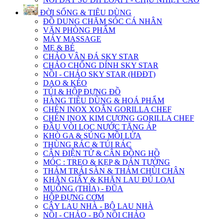
ĐỜI SỐNG & TIÊU DÙNG
ĐỒ DUNG CHĂM SÓC CÁ NHÂN
VĂN PHÒNG PHẨM
MÁY MASSAGE
MẸ & BÉ
CHẢO VÂN ĐÁ SKY STAR
CHẢO CHỐNG DÍNH SKY STAR
NỒI - CHẢO SKY STAR (HĐĐT)
DAO & KÉO
TÚI & HỘP ĐỰNG ĐỒ
HÀNG TIÊU DÙNG & HOÁ PHẨM
CHÉN INOX XOẮN GORILLA CHEF
CHÉN INOX KIM CƯƠNG GORILLA CHEF
ĐẦU VÒI LỌC NƯỚC TĂNG ÁP
KHÒ GA & SÚNG MỒI LỬA
THÙNG RÁC & TÚI RÁC
CÂN ĐIỆN TỬ & CÂN ĐỒNG HỒ
MÓC : TREO & KẸP & DÁN TƯỜNG
THẢM TRẢI SÀN & THẢM CHÙI CHÂN
KHĂN GIẤY & KHĂN LAU ĐỦ LOẠI
MUỖNG (THÌA) - ĐŨA
HỘP ĐỰNG CƠM
CÂY LAU NHÀ - BỘ LAU NHÀ
NỒI - CHẢO - BỘ NỒI CHẢO