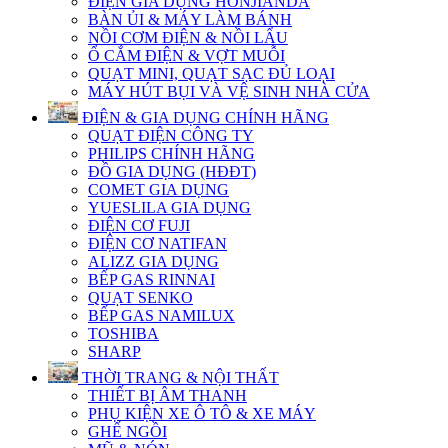
ĐIỆN GIA DỤNG HONJIANDA
BÀN ỦI & MÁY LÀM BÁNH
NỒI CƠM ĐIỆN & NỒI LẨU
Ổ CẮM ĐIỆN & VỢT MUỖI
QUẠT MINI, QUẠT SẠC ĐỦ LOẠI
MÁY HÚT BỤI VÀ VỆ SINH NHÀ CỬA
ĐIỆN & GIA DỤNG CHÍNH HÃNG
QUẠT ĐIỆN CÔNG TY
PHILIPS CHÍNH HÃNG
ĐỒ GIA DỤNG (HĐĐT)
COMET GIA DỤNG
YUESLILA GIA DỤNG
ĐIỆN CƠ FUJI
ĐIỆN CƠ NATIFAN
ALIZZ GIA DỤNG
BẾP GAS RINNAI
QUẠT SENKO
BẾP GAS NAMILUX
TOSHIBA
SHARP
THỜI TRANG & NỘI THẤT
THIẾT BỊ ÂM THANH
PHỤ KIỆN XE Ô TÔ & XE MÁY
GHẾ NGỒI