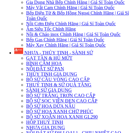
Gia Dụng Nhà Bếp Chính Hãng | Giá Sỉ Toàn Quốc
Máy Vắt Cam Chính Hãng | Giá Sỉ Toàn Quốc
Bếp Điện Từ & Bếp Hồng Ngoại Chính Hãng | Giá Sỉ
Toàn Quốc
Nồi Cơm Điện Chính Hãng | Giá Sỉ Toàn Quốc
Ấm Siêu Tốc Chính Hãng
Nồi & Chảo inox Chính Hãng | Giá Sỉ Toàn Quốc
Bếp Gas Chính Hãng | Giá Sỉ Toàn Quốc
Máy Xay Chính Hãng | Giá Sỉ Toàn Quốc
NHỰA - THỦY TINH - SÀNH SỨ
GẠT TÀN & HỦ MỨT
BÌNH CẮM HOA
NỒI ĐẤT SỨ PAN
THỦY TINH GIA DỤNG
BỘ SỨ CẦU VÒNG CAO CẤP
THUỶ TINH & SỨ QUÀ TẶNG
SÀNH SỨ GIA DỤNG
BỘ SỨ TRẮNG TRƠN CAO CẤP
BỘ SỨ SỌC VIỀN ĐEN CAO CẤP
BỘ SỨ HOA DỪA NÂU
BỘ SỨ HOA XANH CHỮ PHÚC
BỘ SỨ XOẮN HOA XANH GL290
HỘP THUỶ TINH
NHỰA GIA DỤNG
NỒI ĐÁT SỨ ĐH LOẠI 1 - CHỊU NHIỆT CAO