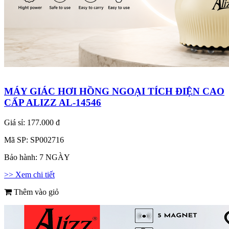
MÁY GIÁC HƠI HỒNG NGOẠI TÍCH ĐIỆN CAO
CẤP ALIZZ AL-14546
Giá sỉ:
177.000 đ
Mã SP:
SP002716
Bảo hành:
7 NGÀY
>> Xem chi tiết
Thêm vào giỏ