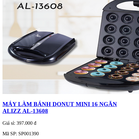
MÁY LÀM BÁNH DONUT MINI 16 NGĂN
ALIZZ AL-13608
Giá sỉ:
397.000 đ
Mã SP:
SP001390