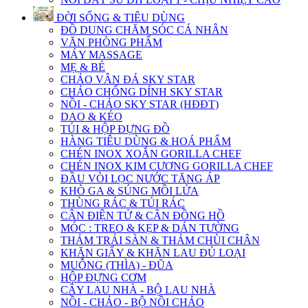
ĐỜI SỐNG & TIÊU DÙNG
ĐỒ DUNG CHĂM SÓC CÁ NHÂN
VĂN PHÒNG PHẨM
MÁY MASSAGE
MẸ & BÉ
CHẢO VÂN ĐÁ SKY STAR
CHẢO CHỐNG DÍNH SKY STAR
NỒI - CHẢO SKY STAR (HĐĐT)
DAO & KÉO
TÚI & HỘP ĐỰNG ĐỒ
HÀNG TIÊU DÙNG & HOÁ PHẨM
CHÉN INOX XOẮN GORILLA CHEF
CHÉN INOX KIM CƯƠNG GORILLA CHEF
ĐẦU VÒI LỌC NƯỚC TĂNG ÁP
KHÒ GA & SÚNG MỒI LỬA
THÙNG RÁC & TÚI RÁC
CÂN ĐIỆN TỬ & CÂN ĐỒNG HỒ
MÓC : TREO & KẸP & DÁN TƯỜNG
THẢM TRẢI SÀN & THẢM CHÙI CHÂN
KHĂN GIẤY & KHĂN LAU ĐỦ LOẠI
MUỖNG (THÌA) - ĐŨA
HỘP ĐỰNG CƠM
CÂY LAU NHÀ - BỘ LAU NHÀ
NỒI - CHẢO - BỘ NỒI CHẢO