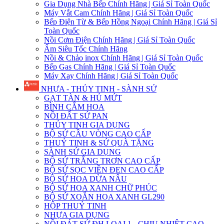
Gia Dụng Nhà Bếp Chính Hãng | Giá Sỉ Toàn Quốc
Máy Vắt Cam Chính Hãng | Giá Sỉ Toàn Quốc
Bếp Điện Từ & Bếp Hồng Ngoại Chính Hãng | Giá Sỉ
Toàn Quốc
Nồi Cơm Điện Chính Hãng | Giá Sỉ Toàn Quốc
Ấm Siêu Tốc Chính Hãng
Nồi & Chảo inox Chính Hãng | Giá Sỉ Toàn Quốc
Bếp Gas Chính Hãng | Giá Sỉ Toàn Quốc
Máy Xay Chính Hãng | Giá Sỉ Toàn Quốc
NHỰA - THỦY TINH - SÀNH SỨ
GẠT TÀN & HỦ MỨT
BÌNH CẮM HOA
NỒI ĐẤT SỨ PAN
THỦY TINH GIA DỤNG
BỘ SỨ CẦU VÒNG CAO CẤP
THUỶ TINH & SỨ QUÀ TẶNG
SÀNH SỨ GIA DỤNG
BỘ SỨ TRẮNG TRƠN CAO CẤP
BỘ SỨ SỌC VIỀN ĐEN CAO CẤP
BỘ SỨ HOA DỪA NÂU
BỘ SỨ HOA XANH CHỮ PHÚC
BỘ SỨ XOẮN HOA XANH GL290
HỘP THUỶ TINH
NHỰA GIA DỤNG
NỒI ĐÁT SỨ ĐH LOẠI 1 - CHỊU NHIỆT CAO