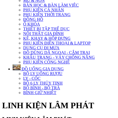
MŨ & NÓN
BÀN HỌC & BÀN LÀM VIỆC
PHỤ KIỆN CÁ NHÂN
PHỤ KIỆN THỜI TRANG
ĐỒNG HỒ
Ổ KHÓA
THIẾT BỊ TẬP THỂ DỤC
NỘI THẤT GIA ĐÌNH
KỆ, KHAY & HỘP ĐỰNG
PHỤ KIỆN ĐIỆN THOẠI & LAPTOP
DỤNG CỤ ĐI MƯA
ĐỒ DÙNG DÃ NGOẠI - CẮM TRẠI
KHẨU TRANG - VÁY CHỐNG NẮNG
PHỤ KIỆN CÔNG NGHỆ
ĐỒ UỐNG GIA DỤNG
BỘ LY UỐNG RƯỢU
LY - CỐC
BỘ 6 LY THỦY TINH
BỘ BÌNH - BỘ TRÀ
BÌNH GIỮ NHIỆT
LINH KIỆN LÂM PHÁT