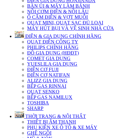
ĐIỆN GIA DỤNG HONJIANDA
BÀN ỦI & MÁY LÀM BÁNH
NỒI CƠM ĐIỆN & NỒI LẨU
Ổ CẮM ĐIỆN & VỢT MUỖI
QUẠT MINI, QUẠT SẠC ĐỦ LOẠI
MÁY HÚT BỤI VÀ VỆ SINH NHÀ CỬA
ĐIỆN & GIA DỤNG CHÍNH HÃNG
QUẠT ĐIỆN CÔNG TY
PHILIPS CHÍNH HÃNG
ĐỒ GIA DỤNG (HĐĐT)
COMET GIA DỤNG
YUESLILA GIA DỤNG
ĐIỆN CƠ FUJI
ĐIỆN CƠ NATIFAN
ALIZZ GIA DỤNG
BẾP GAS RINNAI
QUẠT SENKO
BẾP GAS NAMILUX
TOSHIBA
SHARP
THỜI TRANG & NỘI THẤT
THIẾT BỊ ÂM THANH
PHỤ KIỆN XE Ô TÔ & XE MÁY
GHẾ NGỒI