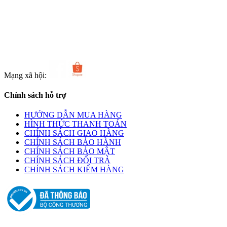
Điện thoại: 0969 963 174
Email: linhkienlamphatvn@gmail.com
http://www.linhkienlamphat.com
Mạng xã hội:
Chính sách hỗ trợ
HƯỚNG DẪN MUA HÀNG
HÌNH THỨC THANH TOÁN
CHÍNH SÁCH GIAO HÀNG
CHÍNH SÁCH BẢO HÀNH
CHÍNH SÁCH BẢO MẬT
CHÍNH SÁCH ĐỔI TRẢ
CHÍNH SÁCH KIỂM HÀNG