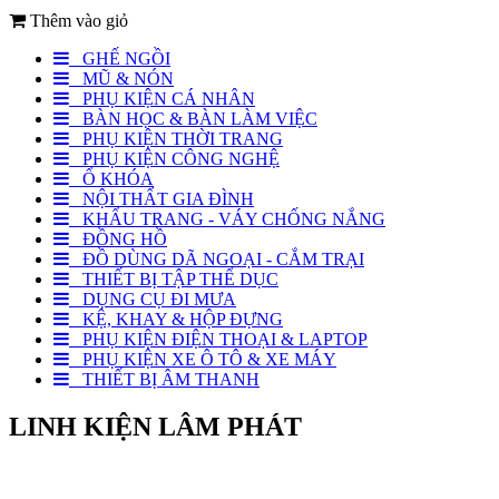
Thêm vào giỏ
GHẾ NGỒI
MŨ & NÓN
PHỤ KIỆN CÁ NHÂN
BÀN HỌC & BÀN LÀM VIỆC
PHỤ KIỆN THỜI TRANG
PHỤ KIỆN CÔNG NGHỆ
Ổ KHÓA
NỘI THẤT GIA ĐÌNH
KHẨU TRANG - VÁY CHỐNG NẮNG
ĐỒNG HỒ
ĐỒ DÙNG DÃ NGOẠI - CẮM TRẠI
THIẾT BỊ TẬP THỂ DỤC
DỤNG CỤ ĐI MƯA
KỆ, KHAY & HỘP ĐỰNG
PHỤ KIỆN ĐIỆN THOẠI & LAPTOP
PHỤ KIỆN XE Ô TÔ & XE MÁY
THIẾT BỊ ÂM THANH
LINH KIỆN LÂM PHÁT
Địa chỉ: Số 6 Bà Ký, Phường Bình Tây, TPHCM