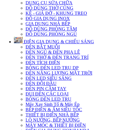
DỤNG CỤ SỬA CHỮA
ĐỒ DÙNG THỜ CÚNG
KỆ - GIÁ ĐỠ - KHUNG TREO
ĐỒ GIA DỤNG INOX
GIA DỤNG NHÀ BẾP
ĐỒ DÙNG PHÒNG TẮM
ĐỒ DÙNG PHÒNG NGỦ
ĐIỆN GIA DỤNG & CHIẾU SÁNG
ĐÈN BẮT MUỖI
ĐÈN NGỦ & ĐÈN PHA LÊ
ĐÈN THỜ & ĐÈN TRANG TRÍ
ĐÈN TÍCH ĐIỆN
BÓNG ĐÈN LED TRỤ DP
ĐÈN NĂNG LƯỢNG MẶT TRỜI
ĐÈN LED SIÊU SÁNG
ĐÈN ĐỘI ĐẦU
ĐÈN PIN CẦM TAY
ĐUI ĐÈN CÁC LOẠI
BÓNG ĐÈN LED TRỤ
Máy Xay Sinh Tố & Máy Ép
BẾP ĐIỆN & ẤM SIÊU TỐC
THIẾT BỊ ĐIỆN NHÀ BẾP
LÒ NƯỚNG, BẾP NƯỚNG
MÁY MÓC & THIẾT BỊ ĐIỆN