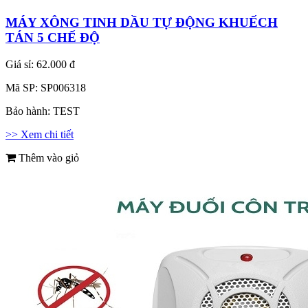
MÁY XÔNG TINH DẦU TỰ ĐỘNG KHUẾCH
TÁN 5 CHẾ ĐỘ
Giá sỉ:
62.000 đ
Mã SP:
SP006318
Bảo hành:
TEST
>> Xem chi tiết
Thêm vào giỏ