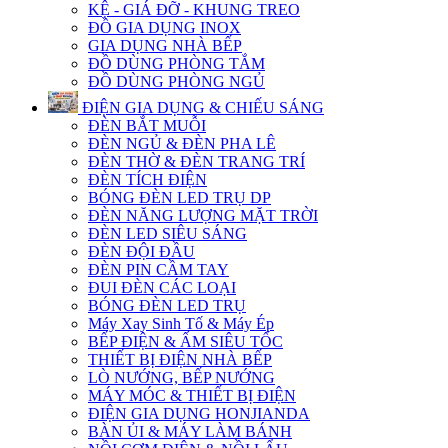
KỆ - GIÁ ĐỠ - KHUNG TREO
ĐỒ GIA DỤNG INOX
GIA DỤNG NHÀ BẾP
ĐỒ DÙNG PHÒNG TẮM
ĐỒ DÙNG PHÒNG NGỦ
ĐIỆN GIA DỤNG & CHIẾU SÁNG
ĐÈN BẮT MUỖI
ĐÈN NGỦ & ĐÈN PHA LÊ
ĐÈN THỜ & ĐÈN TRANG TRÍ
ĐÈN TÍCH ĐIỆN
BÓNG ĐÈN LED TRỤ DP
ĐÈN NĂNG LƯỢNG MẶT TRỜI
ĐÈN LED SIÊU SÁNG
ĐÈN ĐỘI ĐẦU
ĐÈN PIN CẦM TAY
ĐUI ĐÈN CÁC LOẠI
BÓNG ĐÈN LED TRỤ
Máy Xay Sinh Tố & Máy Ép
BẾP ĐIỆN & ẤM SIÊU TỐC
THIẾT BỊ ĐIỆN NHÀ BẾP
LÒ NƯỚNG, BẾP NƯỚNG
MÁY MÓC & THIẾT BỊ ĐIỆN
ĐIỆN GIA DỤNG HONJIANDA
BÀN ỦI & MÁY LÀM BÁNH