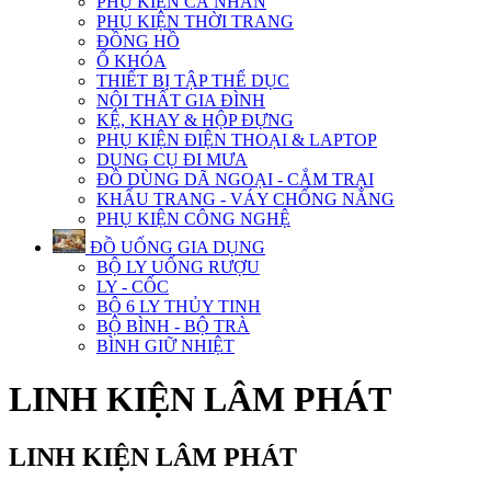
PHỤ KIỆN CÁ NHÂN
PHỤ KIỆN THỜI TRANG
ĐỒNG HỒ
Ổ KHÓA
THIẾT BỊ TẬP THỂ DỤC
NỘI THẤT GIA ĐÌNH
KỆ, KHAY & HỘP ĐỰNG
PHỤ KIỆN ĐIỆN THOẠI & LAPTOP
DỤNG CỤ ĐI MƯA
ĐỒ DÙNG DÃ NGOẠI - CẮM TRẠI
KHẨU TRANG - VÁY CHỐNG NẮNG
PHỤ KIỆN CÔNG NGHỆ
ĐỒ UỐNG GIA DỤNG
BỘ LY UỐNG RƯỢU
LY - CỐC
BỘ 6 LY THỦY TINH
BỘ BÌNH - BỘ TRÀ
BÌNH GIỮ NHIỆT
LINH KIỆN LÂM PHÁT
LINH KIỆN LÂM PHÁT