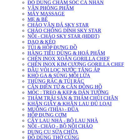
ĐỒ DUNG CHĂM SÓC CÁ NHÂN
VĂN PHÒNG PHẨM
MÁY MASSAGE
MẸ & BÉ
CHẢO VÂN ĐÁ SKY STAR
CHẢO CHỐNG DÍNH SKY STAR
NỒI - CHẢO SKY STAR (HĐĐT)
DAO & KÉO
TÚI & HỘP ĐỰNG ĐỒ
HÀNG TIÊU DÙNG & HOÁ PHẨM
CHÉN INOX XOẮN GORILLA CHEF
CHÉN INOX KIM CƯƠNG GORILLA CHEF
ĐẦU VÒI LỌC NƯỚC TĂNG ÁP
KHÒ GA & SÚNG MỒI LỬA
THÙNG RÁC & TÚI RÁC
CÂN ĐIỆN TỬ & CÂN ĐỒNG HỒ
MÓC : TREO & KẸP & DÁN TƯỜNG
THẢM TRẢI SÀN & THẢM CHÙI CHÂN
KHĂN GIẤY & KHĂN LAU ĐỦ LOẠI
MUỖNG (THÌA) - ĐŨA
HỘP ĐỰNG CƠM
CÂY LAU NHÀ - BỘ LAU NHÀ
NỒI - CHẢO - BỘ NỒI CHẢO
DỤNG CỤ SỬA CHỮA
ĐỒ DÙNG THỜ CÚNG