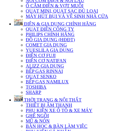
NỒI CƠM ĐIỆN & NỒI LẨU
Ổ CẮM ĐIỆN & VỢT MUỖI
QUẠT MINI, QUẠT SẠC ĐỦ LOẠI
MÁY HÚT BỤI VÀ VỆ SINH NHÀ CỬA
ĐIỆN & GIA DỤNG CHÍNH HÃNG
QUẠT ĐIỆN CÔNG TY
PHILIPS CHÍNH HÃNG
ĐỒ GIA DỤNG (HĐĐT)
COMET GIA DỤNG
YUESLILA GIA DỤNG
ĐIỆN CƠ FUJI
ĐIỆN CƠ NATIFAN
ALIZZ GIA DỤNG
BẾP GAS RINNAI
QUẠT SENKO
BẾP GAS NAMILUX
TOSHIBA
SHARP
THỜI TRANG & NỘI THẤT
THIẾT BỊ ÂM THANH
PHỤ KIỆN XE Ô TÔ & XE MÁY
GHẾ NGỒI
MŨ & NÓN
BÀN HỌC & BÀN LÀM VIỆC