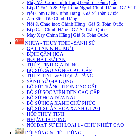
Máy Vắt Cam Chính Hãng | Giá Sỉ Toàn Quốc
Bếp Điện Từ & Bếp Hồng Ngoại Chính Hãng | Giá Sỉ 
Nồi Cơm Điện Chính Hãng | Giá Sỉ Toàn Quốc
Ấm Siêu Tốc Chính Hãng
Nồi & Chảo inox Chính Hãng | Giá Sỉ Toàn Quốc
Bếp Gas Chính Hãng | Giá Sỉ Toàn Quốc
Máy Xay Chính Hãng | Giá Sỉ Toàn Quốc
NHỰA - THỦY TINH - SÀNH SỨ
GẠT TÀN & HỦ MỨT
BÌNH CẮM HOA
NỒI ĐẤT SỨ PAN
THỦY TINH GIA DỤNG
BỘ SỨ CẦU VÒNG CAO CẤP
THUỶ TINH & SỨ QUÀ TẶNG
SÀNH SỨ GIA DỤNG
BỘ SỨ TRẮNG TRƠN CAO CẤP
BỘ SỨ SỌC VIỀN ĐEN CAO CẤP
BỘ SỨ HOA DỪA NÂU
BỘ SỨ HOA XANH CHỮ PHÚC
BỘ SỨ XOẮN HOA XANH GL290
HỘP THUỶ TINH
NHỰA GIA DỤNG
NỒI ĐÁT SỨ ĐH LOẠI 1 - CHỊU NHIỆT CAO
ĐỜI SỐNG & TIÊU DÙNG