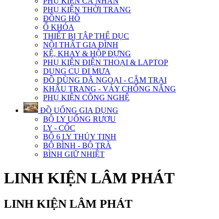
PHỤ KIỆN CÁ NHÂN
PHỤ KIỆN THỜI TRANG
ĐỒNG HỒ
Ổ KHÓA
THIẾT BỊ TẬP THỂ DỤC
NỘI THẤT GIA ĐÌNH
KỆ, KHAY & HỘP ĐỰNG
PHỤ KIỆN ĐIỆN THOẠI & LAPTOP
DỤNG CỤ ĐI MƯA
ĐỒ DÙNG DÃ NGOẠI - CẮM TRẠI
KHẨU TRANG - VÁY CHỐNG NẮNG
PHỤ KIỆN CÔNG NGHỆ
ĐỒ UỐNG GIA DỤNG
BỘ LY UỐNG RƯỢU
LY - CỐC
BỘ 6 LY THỦY TINH
BỘ BÌNH - BỘ TRÀ
BÌNH GIỮ NHIỆT
LINH KIỆN LÂM PHÁT
LINH KIỆN LÂM PHÁT