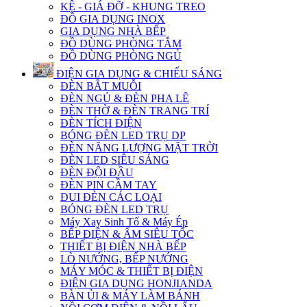
KỆ - GIÁ ĐỠ - KHUNG TREO
ĐỒ GIA DỤNG INOX
GIA DỤNG NHÀ BẾP
ĐỒ DÙNG PHÒNG TẮM
ĐỒ DÙNG PHÒNG NGỦ
ĐIỆN GIA DỤNG & CHIẾU SÁNG
ĐÈN BẮT MUỖI
ĐÈN NGỦ & ĐÈN PHA LÊ
ĐÈN THỜ & ĐÈN TRANG TRÍ
ĐÈN TÍCH ĐIỆN
BÓNG ĐÈN LED TRỤ DP
ĐÈN NĂNG LƯỢNG MẶT TRỜI
ĐÈN LED SIÊU SÁNG
ĐÈN ĐỘI ĐẦU
ĐÈN PIN CẦM TAY
ĐUI ĐÈN CÁC LOẠI
BÓNG ĐÈN LED TRỤ
Máy Xay Sinh Tố & Máy Ép
BẾP ĐIỆN & ẤM SIÊU TỐC
THIẾT BỊ ĐIỆN NHÀ BẾP
LÒ NƯỚNG, BẾP NƯỚNG
MÁY MÓC & THIẾT BỊ ĐIỆN
ĐIỆN GIA DỤNG HONJIANDA
BÀN ỦI & MÁY LÀM BÁNH