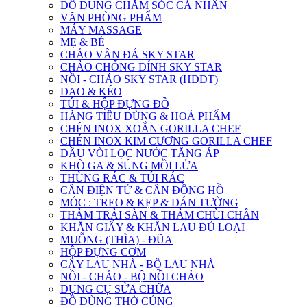
ĐỒ DUNG CHĂM SÓC CÁ NHÂN
VĂN PHÒNG PHẨM
MÁY MASSAGE
MẸ & BÉ
CHẢO VÂN ĐÁ SKY STAR
CHẢO CHỐNG DÍNH SKY STAR
NỒI - CHẢO SKY STAR (HĐĐT)
DAO & KÉO
TÚI & HỘP ĐỰNG ĐỒ
HÀNG TIÊU DÙNG & HOÁ PHẨM
CHÉN INOX XOẮN GORILLA CHEF
CHÉN INOX KIM CƯƠNG GORILLA CHEF
ĐẦU VÒI LỌC NƯỚC TĂNG ÁP
KHÒ GA & SÚNG MỒI LỬA
THÙNG RÁC & TÚI RÁC
CÂN ĐIỆN TỬ & CÂN ĐỒNG HỒ
MÓC : TREO & KẸP & DÁN TƯỜNG
THẢM TRẢI SÀN & THẢM CHÙI CHÂN
KHĂN GIẤY & KHĂN LAU ĐỦ LOẠI
MUỖNG (THÌA) - ĐŨA
HỘP ĐỰNG CƠM
CÂY LAU NHÀ - BỘ LAU NHÀ
NỒI - CHẢO - BỘ NỒI CHẢO
DỤNG CỤ SỬA CHỮA
ĐỒ DÙNG THỜ CÚNG