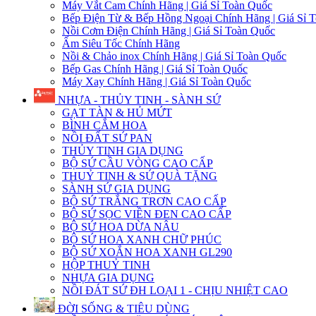
Máy Vắt Cam Chính Hãng | Giá Sỉ Toàn Quốc
Bếp Điện Từ & Bếp Hồng Ngoại Chính Hãng | Giá Sỉ 
Nồi Cơm Điện Chính Hãng | Giá Sỉ Toàn Quốc
Ấm Siêu Tốc Chính Hãng
Nồi & Chảo inox Chính Hãng | Giá Sỉ Toàn Quốc
Bếp Gas Chính Hãng | Giá Sỉ Toàn Quốc
Máy Xay Chính Hãng | Giá Sỉ Toàn Quốc
NHỰA - THỦY TINH - SÀNH SỨ
GẠT TÀN & HỦ MỨT
BÌNH CẮM HOA
NỒI ĐẤT SỨ PAN
THỦY TINH GIA DỤNG
BỘ SỨ CẦU VÒNG CAO CẤP
THUỶ TINH & SỨ QUÀ TẶNG
SÀNH SỨ GIA DỤNG
BỘ SỨ TRẮNG TRƠN CAO CẤP
BỘ SỨ SỌC VIỀN ĐEN CAO CẤP
BỘ SỨ HOA DỪA NÂU
BỘ SỨ HOA XANH CHỮ PHÚC
BỘ SỨ XOẮN HOA XANH GL290
HỘP THUỶ TINH
NHỰA GIA DỤNG
NỒI ĐÁT SỨ ĐH LOẠI 1 - CHỊU NHIỆT CAO
ĐỜI SỐNG & TIÊU DÙNG