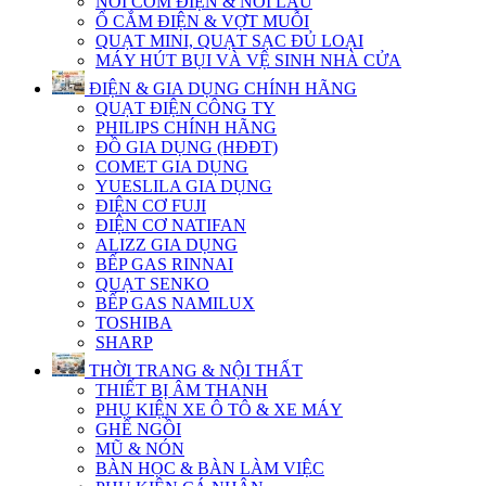
NỒI CƠM ĐIỆN & NỒI LẨU
Ổ CẮM ĐIỆN & VỢT MUỖI
QUẠT MINI, QUẠT SẠC ĐỦ LOẠI
MÁY HÚT BỤI VÀ VỆ SINH NHÀ CỬA
ĐIỆN & GIA DỤNG CHÍNH HÃNG
QUẠT ĐIỆN CÔNG TY
PHILIPS CHÍNH HÃNG
ĐỒ GIA DỤNG (HĐĐT)
COMET GIA DỤNG
YUESLILA GIA DỤNG
ĐIỆN CƠ FUJI
ĐIỆN CƠ NATIFAN
ALIZZ GIA DỤNG
BẾP GAS RINNAI
QUẠT SENKO
BẾP GAS NAMILUX
TOSHIBA
SHARP
THỜI TRANG & NỘI THẤT
THIẾT BỊ ÂM THANH
PHỤ KIỆN XE Ô TÔ & XE MÁY
GHẾ NGỒI
MŨ & NÓN
BÀN HỌC & BÀN LÀM VIỆC