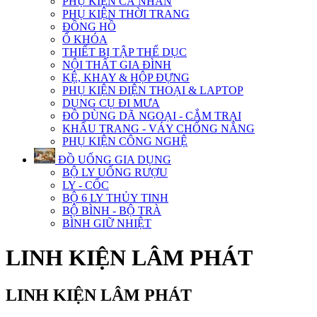
PHỤ KIỆN CÁ NHÂN
PHỤ KIỆN THỜI TRANG
ĐỒNG HỒ
Ổ KHÓA
THIẾT BỊ TẬP THỂ DỤC
NỘI THẤT GIA ĐÌNH
KỆ, KHAY & HỘP ĐỰNG
PHỤ KIỆN ĐIỆN THOẠI & LAPTOP
DỤNG CỤ ĐI MƯA
ĐỒ DÙNG DÃ NGOẠI - CẮM TRẠI
KHẨU TRANG - VÁY CHỐNG NẮNG
PHỤ KIỆN CÔNG NGHỆ
ĐỒ UỐNG GIA DỤNG
BỘ LY UỐNG RƯỢU
LY - CỐC
BỘ 6 LY THỦY TINH
BỘ BÌNH - BỘ TRÀ
BÌNH GIỮ NHIỆT
LINH KIỆN LÂM PHÁT
LINH KIỆN LÂM PHÁT