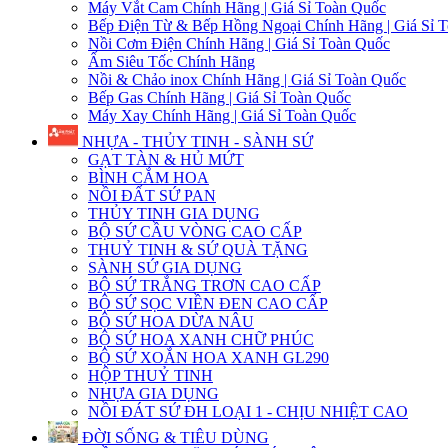
Máy Vắt Cam Chính Hãng | Giá Sỉ Toàn Quốc
Bếp Điện Từ & Bếp Hồng Ngoại Chính Hãng | Giá Sỉ 
Nồi Cơm Điện Chính Hãng | Giá Sỉ Toàn Quốc
Ấm Siêu Tốc Chính Hãng
Nồi & Chảo inox Chính Hãng | Giá Sỉ Toàn Quốc
Bếp Gas Chính Hãng | Giá Sỉ Toàn Quốc
Máy Xay Chính Hãng | Giá Sỉ Toàn Quốc
NHỰA - THỦY TINH - SÀNH SỨ
GẠT TÀN & HỦ MỨT
BÌNH CẮM HOA
NỒI ĐẤT SỨ PAN
THỦY TINH GIA DỤNG
BỘ SỨ CẦU VÒNG CAO CẤP
THUỶ TINH & SỨ QUÀ TẶNG
SÀNH SỨ GIA DỤNG
BỘ SỨ TRẮNG TRƠN CAO CẤP
BỘ SỨ SỌC VIỀN ĐEN CAO CẤP
BỘ SỨ HOA DỪA NÂU
BỘ SỨ HOA XANH CHỮ PHÚC
BỘ SỨ XOẮN HOA XANH GL290
HỘP THUỶ TINH
NHỰA GIA DỤNG
NỒI ĐÁT SỨ ĐH LOẠI 1 - CHỊU NHIỆT CAO
ĐỜI SỐNG & TIÊU DÙNG