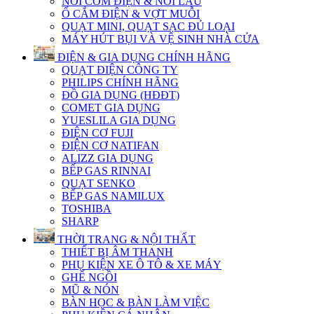
NỒI CƠM ĐIỆN & NỒI LẨU
Ổ CẮM ĐIỆN & VỢT MUỖI
QUẠT MINI, QUẠT SẠC ĐỦ LOẠI
MÁY HÚT BỤI VÀ VỆ SINH NHÀ CỬA
ĐIỆN & GIA DỤNG CHÍNH HÃNG
QUẠT ĐIỆN CÔNG TY
PHILIPS CHÍNH HÃNG
ĐỒ GIA DỤNG (HĐĐT)
COMET GIA DỤNG
YUESLILA GIA DỤNG
ĐIỆN CƠ FUJI
ĐIỆN CƠ NATIFAN
ALIZZ GIA DỤNG
BẾP GAS RINNAI
QUẠT SENKO
BẾP GAS NAMILUX
TOSHIBA
SHARP
THỜI TRANG & NỘI THẤT
THIẾT BỊ ÂM THANH
PHỤ KIỆN XE Ô TÔ & XE MÁY
GHẾ NGỒI
MŨ & NÓN
BÀN HỌC & BÀN LÀM VIỆC