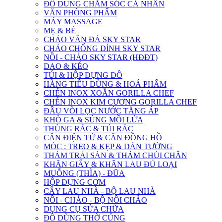
ĐỒ DUNG CHĂM SÓC CÁ NHÂN
VĂN PHÒNG PHẨM
MÁY MASSAGE
MẸ & BÉ
CHẢO VÂN ĐÁ SKY STAR
CHẢO CHỐNG DÍNH SKY STAR
NỒI - CHẢO SKY STAR (HĐĐT)
DAO & KÉO
TÚI & HỘP ĐỰNG ĐỒ
HÀNG TIÊU DÙNG & HOÁ PHẨM
CHÉN INOX XOẮN GORILLA CHEF
CHÉN INOX KIM CƯƠNG GORILLA CHEF
ĐẦU VÒI LỌC NƯỚC TĂNG ÁP
KHÒ GA & SÚNG MỒI LỬA
THÙNG RÁC & TÚI RÁC
CÂN ĐIỆN TỬ & CÂN ĐỒNG HỒ
MÓC : TREO & KẸP & DÁN TƯỜNG
THẢM TRẢI SÀN & THẢM CHÙI CHÂN
KHĂN GIẤY & KHĂN LAU ĐỦ LOẠI
MUỖNG (THÌA) - ĐŨA
HỘP ĐỰNG CƠM
CÂY LAU NHÀ - BỘ LAU NHÀ
NỒI - CHẢO - BỘ NỒI CHẢO
DỤNG CỤ SỬA CHỮA
ĐỒ DÙNG THỜ CÚNG