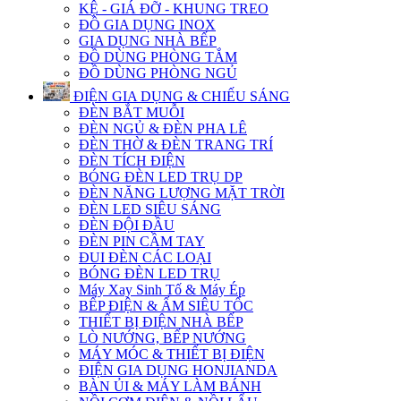
KỆ - GIÁ ĐỠ - KHUNG TREO
ĐỒ GIA DỤNG INOX
GIA DỤNG NHÀ BẾP
ĐỒ DÙNG PHÒNG TẮM
ĐỒ DÙNG PHÒNG NGỦ
ĐIỆN GIA DỤNG & CHIẾU SÁNG
ĐÈN BẮT MUỖI
ĐÈN NGỦ & ĐÈN PHA LÊ
ĐÈN THỜ & ĐÈN TRANG TRÍ
ĐÈN TÍCH ĐIỆN
BÓNG ĐÈN LED TRỤ DP
ĐÈN NĂNG LƯỢNG MẶT TRỜI
ĐÈN LED SIÊU SÁNG
ĐÈN ĐỘI ĐẦU
ĐÈN PIN CẦM TAY
ĐUI ĐÈN CÁC LOẠI
BÓNG ĐÈN LED TRỤ
Máy Xay Sinh Tố & Máy Ép
BẾP ĐIỆN & ẤM SIÊU TỐC
THIẾT BỊ ĐIỆN NHÀ BẾP
LÒ NƯỚNG, BẾP NƯỚNG
MÁY MÓC & THIẾT BỊ ĐIỆN
ĐIỆN GIA DỤNG HONJIANDA
BÀN ỦI & MÁY LÀM BÁNH