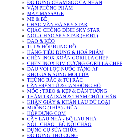
ĐỒ DUNG CHĂM SÓC CÁ NHÂN
VĂN PHÒNG PHẨM
MÁY MASSAGE
MẸ & BÉ
CHẢO VÂN ĐÁ SKY STAR
CHẢO CHỐNG DÍNH SKY STAR
NỒI - CHẢO SKY STAR (HĐĐT)
DAO & KÉO
TÚI & HỘP ĐỰNG ĐỒ
HÀNG TIÊU DÙNG & HOÁ PHẨM
CHÉN INOX XOẮN GORILLA CHEF
CHÉN INOX KIM CƯƠNG GORILLA CHEF
ĐẦU VÒI LỌC NƯỚC TĂNG ÁP
KHÒ GA & SÚNG MỒI LỬA
THÙNG RÁC & TÚI RÁC
CÂN ĐIỆN TỬ & CÂN ĐỒNG HỒ
MÓC : TREO & KẸP & DÁN TƯỜNG
THẢM TRẢI SÀN & THẢM CHÙI CHÂN
KHĂN GIẤY & KHĂN LAU ĐỦ LOẠI
MUỖNG (THÌA) - ĐŨA
HỘP ĐỰNG CƠM
CÂY LAU NHÀ - BỘ LAU NHÀ
NỒI - CHẢO - BỘ NỒI CHẢO
DỤNG CỤ SỬA CHỮA
ĐỒ DÙNG THỜ CÚNG