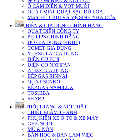
NỒI CƠM ĐIỆN & NỒI LẨU
Ổ CẮM ĐIỆN & VỢT MUỖI
QUẠT MINI, QUẠT SẠC ĐỦ LOẠI
MÁY HÚT BỤI VÀ VỆ SINH NHÀ CỬA
ĐIỆN & GIA DỤNG CHÍNH HÃNG
QUẠT ĐIỆN CÔNG TY
PHILIPS CHÍNH HÃNG
ĐỒ GIA DỤNG (HĐĐT)
COMET GIA DỤNG
YUESLILA GIA DỤNG
ĐIỆN CƠ FUJI
ĐIỆN CƠ NATIFAN
ALIZZ GIA DỤNG
BẾP GAS RINNAI
QUẠT SENKO
BẾP GAS NAMILUX
TOSHIBA
SHARP
THỜI TRANG & NỘI THẤT
THIẾT BỊ ÂM THANH
PHỤ KIỆN XE Ô TÔ & XE MÁY
GHẾ NGỒI
MŨ & NÓN
BÀN HỌC & BÀN LÀM VIỆC