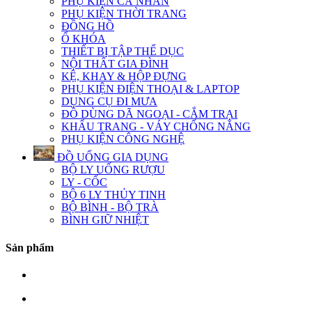
PHỤ KIỆN CÁ NHÂN
PHỤ KIỆN THỜI TRANG
ĐỒNG HỒ
Ổ KHÓA
THIẾT BỊ TẬP THỂ DỤC
NỘI THẤT GIA ĐÌNH
KỆ, KHAY & HỘP ĐỰNG
PHỤ KIỆN ĐIỆN THOẠI & LAPTOP
DỤNG CỤ ĐI MƯA
ĐỒ DÙNG DÃ NGOẠI - CẮM TRẠI
KHẨU TRANG - VÁY CHỐNG NẮNG
PHỤ KIỆN CÔNG NGHỆ
ĐỒ UỐNG GIA DỤNG
BỘ LY UỐNG RƯỢU
LY - CỐC
BỘ 6 LY THỦY TINH
BỘ BÌNH - BỘ TRÀ
BÌNH GIỮ NHIỆT
Sản phẩm