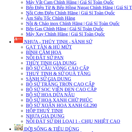
Máy Vắt Cam Chính Hãng | Giá Sỉ Toàn Quốc
Bếp Điện Từ & Bếp Hồng Ngoại Chính Hãng | Giá Sỉ 
Nồi Cơm Điện Chính Hãng | Giá Sỉ Toàn Quốc
Ấm Siêu Tốc Chính Hãng
Nồi & Chảo inox Chính Hãng | Giá Sỉ Toàn Quốc
Bếp Gas Chính Hãng | Giá Sỉ Toàn Quốc
Máy Xay Chính Hãng | Giá Sỉ Toàn Quốc
NHỰA - THỦY TINH - SÀNH SỨ
GẠT TÀN & HỦ MỨT
BÌNH CẮM HOA
NỒI ĐẤT SỨ PAN
THỦY TINH GIA DỤNG
BỘ SỨ CẦU VÒNG CAO CẤP
THUỶ TINH & SỨ QUÀ TẶNG
SÀNH SỨ GIA DỤNG
BỘ SỨ TRẮNG TRƠN CAO CẤP
BỘ SỨ SỌC VIỀN ĐEN CAO CẤP
BỘ SỨ HOA DỪA NÂU
BỘ SỨ HOA XANH CHỮ PHÚC
BỘ SỨ XOẮN HOA XANH GL290
HỘP THUỶ TINH
NHỰA GIA DỤNG
NỒI ĐÁT SỨ ĐH LOẠI 1 - CHỊU NHIỆT CAO
ĐỜI SỐNG & TIÊU DÙNG