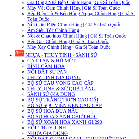
Gia Dụng Nhà Bếp Chính Hãng | Giá Sỉ Toàn Quốc
Máy Vắt Cam Chính Hãng | Giá Sỉ Toàn Quốc
Bếp Điện Từ & Bếp Hồng Ngoại Chính Hãng | Giá Sỉ
Toàn Quốc
Nồi Cơm Điện Chính Hãng | Giá Sỉ Toàn Quốc
Ấm Siêu Tốc Chính Hãng
Nồi & Chảo inox Chính Hãng | Giá Sỉ Toàn Quốc
Bếp Gas Chính Hãng | Giá Sỉ Toàn Quốc
Máy Xay Chính Hãng | Giá Sỉ Toàn Quốc
NHỰA - THỦY TINH - SÀNH SỨ
GẠT TÀN & HỦ MỨT
BÌNH CẮM HOA
NỒI ĐẤT SỨ PAN
THỦY TINH GIA DỤNG
BỘ SỨ CẦU VÒNG CAO CẤP
THUỶ TINH & SỨ QUÀ TẶNG
SÀNH SỨ GIA DỤNG
BỘ SỨ TRẮNG TRƠN CAO CẤP
BỘ SỨ SỌC VIỀN ĐEN CAO CẤP
BỘ SỨ HOA DỪA NÂU
BỘ SỨ HOA XANH CHỮ PHÚC
BỘ SỨ XOẮN HOA XANH GL290
HỘP THUỶ TINH
NHỰA GIA DỤNG
NỒI ĐÁT SỨ ĐH LOẠI 1 - CHỊU NHIỆT CAO