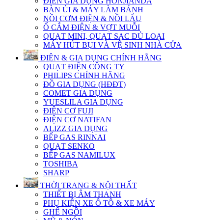
ĐIỆN GIA DỤNG HONJIANDA
BÀN ỦI & MÁY LÀM BÁNH
NỒI CƠM ĐIỆN & NỒI LẨU
Ổ CẮM ĐIỆN & VỢT MUỖI
QUẠT MINI, QUẠT SẠC ĐỦ LOẠI
MÁY HÚT BỤI VÀ VỆ SINH NHÀ CỬA
ĐIỆN & GIA DỤNG CHÍNH HÃNG
QUẠT ĐIỆN CÔNG TY
PHILIPS CHÍNH HÃNG
ĐỒ GIA DỤNG (HĐĐT)
COMET GIA DỤNG
YUESLILA GIA DỤNG
ĐIỆN CƠ FUJI
ĐIỆN CƠ NATIFAN
ALIZZ GIA DỤNG
BẾP GAS RINNAI
QUẠT SENKO
BẾP GAS NAMILUX
TOSHIBA
SHARP
THỜI TRANG & NỘI THẤT
THIẾT BỊ ÂM THANH
PHỤ KIỆN XE Ô TÔ & XE MÁY
GHẾ NGỒI