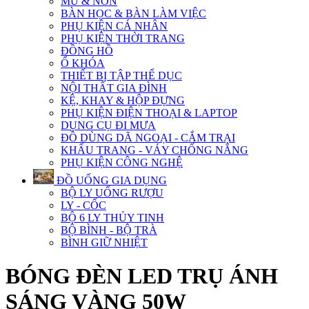
MŨ & NÓN
BÀN HỌC & BÀN LÀM VIỆC
PHỤ KIỆN CÁ NHÂN
PHỤ KIỆN THỜI TRANG
ĐỒNG HỒ
Ổ KHÓA
THIẾT BỊ TẬP THỂ DỤC
NỘI THẤT GIA ĐÌNH
KỆ, KHAY & HỘP ĐỰNG
PHỤ KIỆN ĐIỆN THOẠI & LAPTOP
DỤNG CỤ ĐI MƯA
ĐỒ DÙNG DÃ NGOẠI - CẮM TRẠI
KHẨU TRANG - VÁY CHỐNG NẮNG
PHỤ KIỆN CÔNG NGHỆ
ĐỒ UỐNG GIA DỤNG
BỘ LY UỐNG RƯỢU
LY - CỐC
BỘ 6 LY THỦY TINH
BỘ BÌNH - BỘ TRÀ
BÌNH GIỮ NHIỆT
BÓNG ĐÈN LED TRỤ ÁNH
SÁNG VÀNG 50W