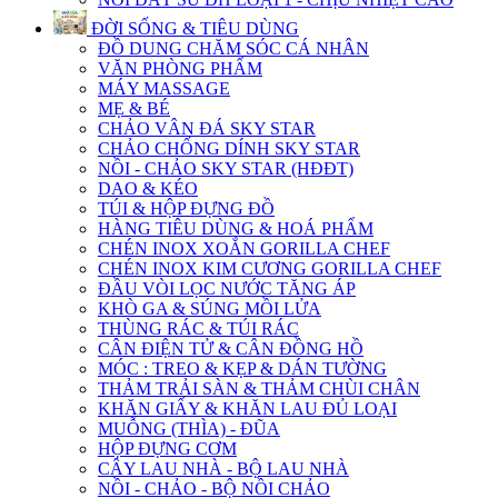
ĐỜI SỐNG & TIÊU DÙNG
ĐỒ DUNG CHĂM SÓC CÁ NHÂN
VĂN PHÒNG PHẨM
MÁY MASSAGE
MẸ & BÉ
CHẢO VÂN ĐÁ SKY STAR
CHẢO CHỐNG DÍNH SKY STAR
NỒI - CHẢO SKY STAR (HĐĐT)
DAO & KÉO
TÚI & HỘP ĐỰNG ĐỒ
HÀNG TIÊU DÙNG & HOÁ PHẨM
CHÉN INOX XOẮN GORILLA CHEF
CHÉN INOX KIM CƯƠNG GORILLA CHEF
ĐẦU VÒI LỌC NƯỚC TĂNG ÁP
KHÒ GA & SÚNG MỒI LỬA
THÙNG RÁC & TÚI RÁC
CÂN ĐIỆN TỬ & CÂN ĐỒNG HỒ
MÓC : TREO & KẸP & DÁN TƯỜNG
THẢM TRẢI SÀN & THẢM CHÙI CHÂN
KHĂN GIẤY & KHĂN LAU ĐỦ LOẠI
MUỖNG (THÌA) - ĐŨA
HỘP ĐỰNG CƠM
CÂY LAU NHÀ - BỘ LAU NHÀ
NỒI - CHẢO - BỘ NỒI CHẢO