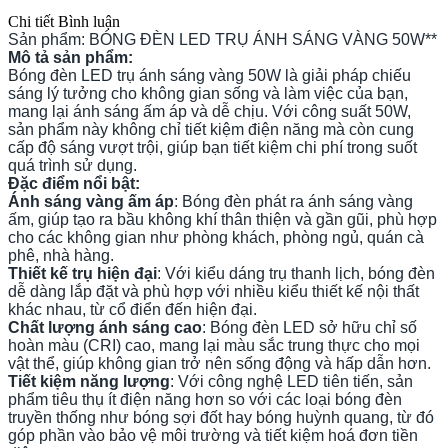
Chi tiết
Bình luận
Sản phẩm: BÓNG ĐÈN LED TRỤ ÁNH SÁNG VÀNG 50W**
Mô tả sản phẩm:
Bóng đèn LED trụ ánh sáng vàng 50W là giải pháp chiếu
sáng lý tưởng cho không gian sống và làm việc của bạn,
mang lại ánh sáng ấm áp và dễ chịu. Với công suất 50W,
sản phẩm này không chỉ tiết kiệm điện năng mà còn cung
cấp độ sáng vượt trội, giúp bạn tiết kiệm chi phí trong suốt
quá trình sử dụng.
Đặc điểm nổi bật:
Ánh sáng vàng ấm áp
: Bóng đèn phát ra ánh sáng vàng
ấm, giúp tạo ra bầu không khí thân thiện và gần gũi, phù hợp
cho các không gian như phòng khách, phòng ngủ, quán cà
phê, nhà hàng.
Thiết kế trụ hiện đại
: Với kiểu dáng trụ thanh lịch, bóng đèn
dễ dàng lắp đặt và phù hợp với nhiều kiểu thiết kế nội thất
khác nhau, từ cổ điển đến hiện đại.
Chất lượng ánh sáng cao
: Bóng đèn LED sở hữu chỉ số
hoàn màu (CRI) cao, mang lại màu sắc trung thực cho mọi
vật thể, giúp không gian trở nên sống động và hấp dẫn hơn.
Tiết kiệm năng lượng
: Với công nghệ LED tiên tiến, sản
phẩm tiêu thụ ít điện năng hơn so với các loại bóng đèn
truyền thống như bóng sợi đốt hay bóng huỳnh quang, từ đó
góp phần vào bảo vệ môi trường và tiết kiệm hoá đơn tiền