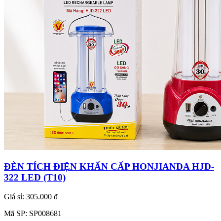
ĐÈN TÍCH ĐIỆN KHẨN CẤP HONJIANDA HJD-
322 LED (T10)
Giá sỉ:
305.000 đ
Mã SP:
SP008681