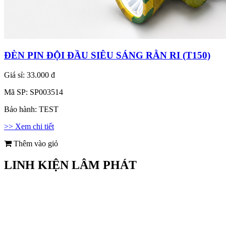
ĐÈN PIN ĐỘI ĐẦU SIÊU SÁNG RẰN RI (T150)
Giá sỉ:
33.000 đ
Mã SP:
SP003514
Bảo hành:
TEST
>> Xem chi tiết
Thêm vào giỏ
LINH KIỆN LÂM PHÁT
Địa chỉ: Số 6 Bà Ký, Phường Bình Tây, TPHCM
Điện thoại: 0969 963 174
Email: linhkienlamphatvn@gmail.com