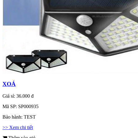
XOÁ
Giá sỉ:
36.000 đ
Mã SP:
SP000935
Bảo hành:
TEST
>> Xem chi tiết
Thêm vào giỏ