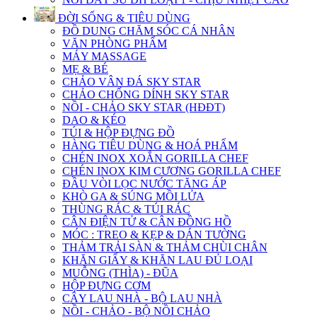
ĐỜI SỐNG & TIÊU DÙNG
ĐỒ DUNG CHĂM SÓC CÁ NHÂN
VĂN PHÒNG PHẨM
MÁY MASSAGE
MẸ & BÉ
CHẢO VÂN ĐÁ SKY STAR
CHẢO CHỐNG DÍNH SKY STAR
NỒI - CHẢO SKY STAR (HĐĐT)
DAO & KÉO
TÚI & HỘP ĐỰNG ĐỒ
HÀNG TIÊU DÙNG & HOÁ PHẨM
CHÉN INOX XOẮN GORILLA CHEF
CHÉN INOX KIM CƯƠNG GORILLA CHEF
ĐẦU VÒI LỌC NƯỚC TĂNG ÁP
KHÒ GA & SÚNG MỒI LỬA
THÙNG RÁC & TÚI RÁC
CÂN ĐIỆN TỬ & CÂN ĐỒNG HỒ
MÓC : TREO & KẸP & DÁN TƯỜNG
THẢM TRẢI SÀN & THẢM CHÙI CHÂN
KHĂN GIẤY & KHĂN LAU ĐỦ LOẠI
MUỖNG (THÌA) - ĐŨA
HỘP ĐỰNG CƠM
CÂY LAU NHÀ - BỘ LAU NHÀ
NỒI - CHẢO - BỘ NỒI CHẢO