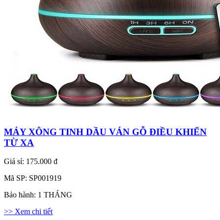
MÁY XÔNG TINH DẦU VÁN GỖ ĐIỀU KHIỂN
TỪ XA
Giá sỉ:
175.000 đ
Mã SP:
SP001919
Bảo hành:
1 THÁNG
>> Xem chi tiết