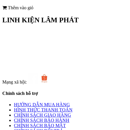
Thêm vào giỏ
LINH KIỆN LÂM PHÁT
Địa chỉ: Số 6 Bà Ký, Phường Bình Tây, TPHCM
Điện thoại: 0969 963 174
Email: linhkienlamphatvn@gmail.com
http://www.linhkienlamphat.com
Mạng xã hội:
Chính sách hỗ trợ
HƯỚNG DẪN MUA HÀNG
HÌNH THỨC THANH TOÁN
CHÍNH SÁCH GIAO HÀNG
CHÍNH SÁCH BẢO HÀNH
CHÍNH SÁCH BẢO MẬT