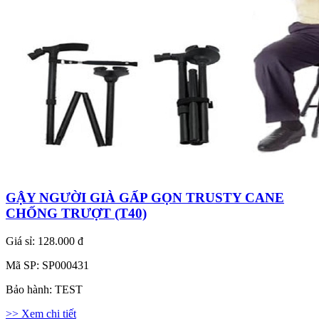
GẬY NGƯỜI GIÀ GẤP GỌN TRUSTY CANE
CHỐNG TRƯỢT (T40)
Giá sỉ:
128.000 đ
Mã SP:
SP000431
Bảo hành:
TEST
>> Xem chi tiết