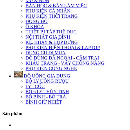
MŨ & NÓN
BÀN HỌC & BÀN LÀM VIỆC
PHỤ KIỆN CÁ NHÂN
PHỤ KIỆN THỜI TRANG
ĐỒNG HỒ
Ổ KHÓA
THIẾT BỊ TẬP THỂ DỤC
NỘI THẤT GIA ĐÌNH
KỆ, KHAY & HỘP ĐỰNG
PHỤ KIỆN ĐIỆN THOẠI & LAPTOP
DỤNG CỤ ĐI MƯA
ĐỒ DÙNG DÃ NGOẠI - CẮM TRẠI
KHẨU TRANG - VÁY CHỐNG NẮNG
PHỤ KIỆN CÔNG NGHỆ
ĐỒ UỐNG GIA DỤNG
BỘ LY UỐNG RƯỢU
LY - CỐC
BỘ 6 LY THỦY TINH
BỘ BÌNH - BỘ TRÀ
BÌNH GIỮ NHIỆT
Sản phẩm