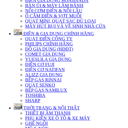
ĐIỆN GIA DỤNG HONJIANDA
BÀN ỦI & MÁY LÀM BÁNH
NỒI CƠM ĐIỆN & NỒI LẨU
Ổ CẮM ĐIỆN & VỢT MUỖI
QUẠT MINI, QUẠT SẠC ĐỦ LOẠI
MÁY HÚT BỤI VÀ VỆ SINH NHÀ CỬA
ĐIỆN & GIA DỤNG CHÍNH HÃNG
QUẠT ĐIỆN CÔNG TY
PHILIPS CHÍNH HÃNG
ĐỒ GIA DỤNG (HĐĐT)
COMET GIA DỤNG
YUESLILA GIA DỤNG
ĐIỆN CƠ FUJI
ĐIỆN CƠ NATIFAN
ALIZZ GIA DỤNG
BẾP GAS RINNAI
QUẠT SENKO
BẾP GAS NAMILUX
TOSHIBA
SHARP
THỜI TRANG & NỘI THẤT
THIẾT BỊ ÂM THANH
PHỤ KIỆN XE Ô TÔ & XE MÁY
GHẾ NGỒI