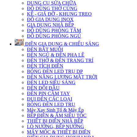
DỤNG CỤ SỬA CHỮA
ĐỒ DÙNG THỜ CÚNG
KỆ - GIÁ ĐỠ - KHUNG TREO
ĐỒ GIA DỤNG INOX
GIA DỤNG NHÀ BẾP
ĐỒ DÙNG PHÒNG TẮM
ĐỒ DÙNG PHÒNG NGỦ
ĐIỆN GIA DỤNG & CHIẾU SÁNG
ĐÈN BẮT MUỖI
ĐÈN NGỦ & ĐÈN PHA LÊ
ĐÈN THỜ & ĐÈN TRANG TRÍ
ĐÈN TÍCH ĐIỆN
BÓNG ĐÈN LED TRỤ DP
ĐÈN NĂNG LƯỢNG MẶT TRỜI
ĐÈN LED SIÊU SÁNG
ĐÈN ĐỘI ĐẦU
ĐÈN PIN CẦM TAY
ĐUI ĐÈN CÁC LOẠI
BÓNG ĐÈN LED TRỤ
Máy Xay Sinh Tố & Máy Ép
BẾP ĐIỆN & ẤM SIÊU TỐC
THIẾT BỊ ĐIỆN NHÀ BẾP
LÒ NƯỚNG, BẾP NƯỚNG
MÁY MÓC & THIẾT BỊ ĐIỆN