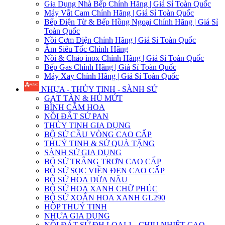
Gia Dụng Nhà Bếp Chính Hãng | Giá Sỉ Toàn Quốc
Máy Vắt Cam Chính Hãng | Giá Sỉ Toàn Quốc
Bếp Điện Từ & Bếp Hồng Ngoại Chính Hãng | Giá Sỉ
Toàn Quốc
Nồi Cơm Điện Chính Hãng | Giá Sỉ Toàn Quốc
Ấm Siêu Tốc Chính Hãng
Nồi & Chảo inox Chính Hãng | Giá Sỉ Toàn Quốc
Bếp Gas Chính Hãng | Giá Sỉ Toàn Quốc
Máy Xay Chính Hãng | Giá Sỉ Toàn Quốc
NHỰA - THỦY TINH - SÀNH SỨ
GẠT TÀN & HỦ MỨT
BÌNH CẮM HOA
NỒI ĐẤT SỨ PAN
THỦY TINH GIA DỤNG
BỘ SỨ CẦU VÒNG CAO CẤP
THUỶ TINH & SỨ QUÀ TẶNG
SÀNH SỨ GIA DỤNG
BỘ SỨ TRẮNG TRƠN CAO CẤP
BỘ SỨ SỌC VIỀN ĐEN CAO CẤP
BỘ SỨ HOA DỪA NÂU
BỘ SỨ HOA XANH CHỮ PHÚC
BỘ SỨ XOẮN HOA XANH GL290
HỘP THUỶ TINH
NHỰA GIA DỤNG
NỒI ĐÁT SỨ ĐH LOẠI 1 - CHỊU NHIỆT CAO