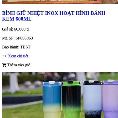
BÌNH GIỮ NHIỆT INOX HOẠT HÌNH BÁNH
KEM 600ML
Giá sỉ:
66.000 đ
Mã SP:
SP008063
Bảo hành:
TEST
>> Xem chi tiết
Thêm vào giỏ