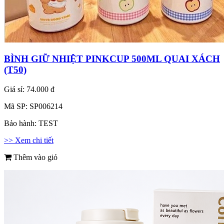
BÌNH GIỮ NHIỆT PINKCUP 500ML QUAI XÁCH
(T50)
Giá sỉ:
74.000 đ
Mã SP:
SP006214
Bảo hành:
TEST
>> Xem chi tiết
Thêm vào giỏ