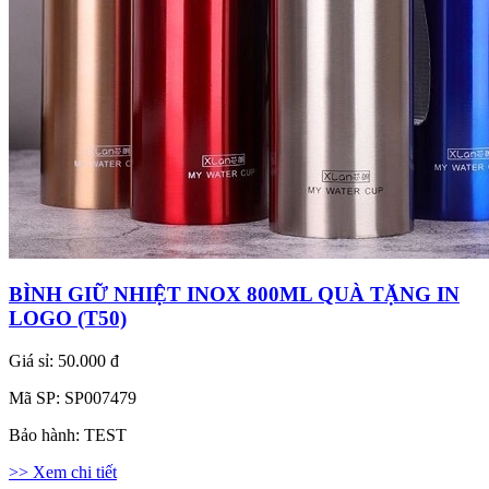
BÌNH GIỮ NHIỆT INOX 800ML QUÀ TẶNG IN
LOGO (T50)
Giá sỉ:
50.000 đ
Mã SP:
SP007479
Bảo hành:
TEST
>> Xem chi tiết