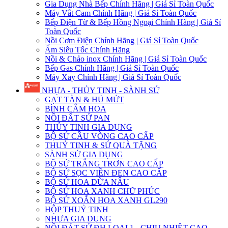
Gia Dụng Nhà Bếp Chính Hãng | Giá Sỉ Toàn Quốc
Máy Vắt Cam Chính Hãng | Giá Sỉ Toàn Quốc
Bếp Điện Từ & Bếp Hồng Ngoại Chính Hãng | Giá Sỉ
Toàn Quốc
Nồi Cơm Điện Chính Hãng | Giá Sỉ Toàn Quốc
Ấm Siêu Tốc Chính Hãng
Nồi & Chảo inox Chính Hãng | Giá Sỉ Toàn Quốc
Bếp Gas Chính Hãng | Giá Sỉ Toàn Quốc
Máy Xay Chính Hãng | Giá Sỉ Toàn Quốc
NHỰA - THỦY TINH - SÀNH SỨ
GẠT TÀN & HỦ MỨT
BÌNH CẮM HOA
NỒI ĐẤT SỨ PAN
THỦY TINH GIA DỤNG
BỘ SỨ CẦU VÒNG CAO CẤP
THUỶ TINH & SỨ QUÀ TẶNG
SÀNH SỨ GIA DỤNG
BỘ SỨ TRẮNG TRƠN CAO CẤP
BỘ SỨ SỌC VIỀN ĐEN CAO CẤP
BỘ SỨ HOA DỪA NÂU
BỘ SỨ HOA XANH CHỮ PHÚC
BỘ SỨ XOẮN HOA XANH GL290
HỘP THUỶ TINH
NHỰA GIA DỤNG
NỒI ĐÁT SỨ ĐH LOẠI 1 - CHỊU NHIỆT CAO