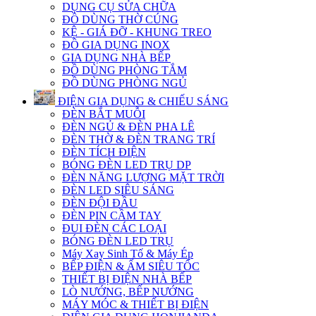
DỤNG CỤ SỬA CHỮA
ĐỒ DÙNG THỜ CÚNG
KỆ - GIÁ ĐỠ - KHUNG TREO
ĐỒ GIA DỤNG INOX
GIA DỤNG NHÀ BẾP
ĐỒ DÙNG PHÒNG TẮM
ĐỒ DÙNG PHÒNG NGỦ
ĐIỆN GIA DỤNG & CHIẾU SÁNG
ĐÈN BẮT MUỖI
ĐÈN NGỦ & ĐÈN PHA LÊ
ĐÈN THỜ & ĐÈN TRANG TRÍ
ĐÈN TÍCH ĐIỆN
BÓNG ĐÈN LED TRỤ DP
ĐÈN NĂNG LƯỢNG MẶT TRỜI
ĐÈN LED SIÊU SÁNG
ĐÈN ĐỘI ĐẦU
ĐÈN PIN CẦM TAY
ĐUI ĐÈN CÁC LOẠI
BÓNG ĐÈN LED TRỤ
Máy Xay Sinh Tố & Máy Ép
BẾP ĐIỆN & ẤM SIÊU TỐC
THIẾT BỊ ĐIỆN NHÀ BẾP
LÒ NƯỚNG, BẾP NƯỚNG
MÁY MÓC & THIẾT BỊ ĐIỆN