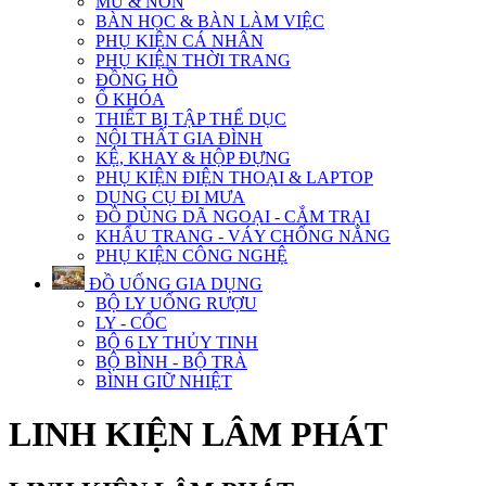
MŨ & NÓN
BÀN HỌC & BÀN LÀM VIỆC
PHỤ KIỆN CÁ NHÂN
PHỤ KIỆN THỜI TRANG
ĐỒNG HỒ
Ổ KHÓA
THIẾT BỊ TẬP THỂ DỤC
NỘI THẤT GIA ĐÌNH
KỆ, KHAY & HỘP ĐỰNG
PHỤ KIỆN ĐIỆN THOẠI & LAPTOP
DỤNG CỤ ĐI MƯA
ĐỒ DÙNG DÃ NGOẠI - CẮM TRẠI
KHẨU TRANG - VÁY CHỐNG NẮNG
PHỤ KIỆN CÔNG NGHỆ
ĐỒ UỐNG GIA DỤNG
BỘ LY UỐNG RƯỢU
LY - CỐC
BỘ 6 LY THỦY TINH
BỘ BÌNH - BỘ TRÀ
BÌNH GIỮ NHIỆT
LINH KIỆN LÂM PHÁT