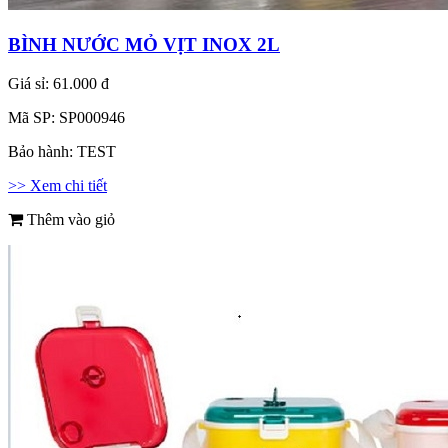
BÌNH NƯỚC MỎ VỊT INOX 2L
Giá sỉ:
61.000 đ
Mã SP:
SP000946
Bảo hành:
TEST
>> Xem chi tiết
Thêm vào giỏ