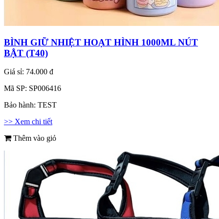
BÌNH GIỮ NHIỆT HOẠT HÌNH 1000ML NÚT
BẬT (T40)
Giá sỉ:
74.000 đ
Mã SP:
SP006416
Bảo hành:
TEST
>> Xem chi tiết
Thêm vào giỏ