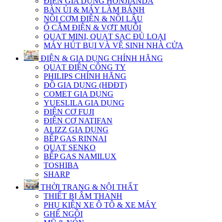
ĐIỆN GIA DỤNG HONJIANDA
BÀN ỦI & MÁY LÀM BÁNH
NỒI CƠM ĐIỆN & NỒI LẨU
Ổ CẮM ĐIỆN & VỢT MUỖI
QUẠT MINI, QUẠT SẠC ĐỦ LOẠI
MÁY HÚT BỤI VÀ VỆ SINH NHÀ CỬA
ĐIỆN & GIA DỤNG CHÍNH HÃNG
QUẠT ĐIỆN CÔNG TY
PHILIPS CHÍNH HÃNG
ĐỒ GIA DỤNG (HĐĐT)
COMET GIA DỤNG
YUESLILA GIA DỤNG
ĐIỆN CƠ FUJI
ĐIỆN CƠ NATIFAN
ALIZZ GIA DỤNG
BẾP GAS RINNAI
QUẠT SENKO
BẾP GAS NAMILUX
TOSHIBA
SHARP
THỜI TRANG & NỘI THẤT
THIẾT BỊ ÂM THANH
PHỤ KIỆN XE Ô TÔ & XE MÁY
GHẾ NGỒI