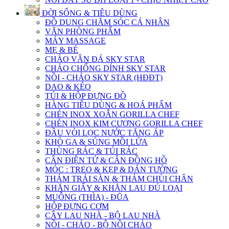
ĐỜI SỐNG & TIÊU DÙNG
ĐỒ DUNG CHĂM SÓC CÁ NHÂN
VĂN PHÒNG PHẨM
MÁY MASSAGE
MẸ & BÉ
CHẢO VÂN ĐÁ SKY STAR
CHẢO CHỐNG DÍNH SKY STAR
NỒI - CHẢO SKY STAR (HĐĐT)
DAO & KÉO
TÚI & HỘP ĐỰNG ĐỒ
HÀNG TIÊU DÙNG & HOÁ PHẨM
CHÉN INOX XOẮN GORILLA CHEF
CHÉN INOX KIM CƯƠNG GORILLA CHEF
ĐẦU VÒI LỌC NƯỚC TĂNG ÁP
KHÒ GA & SÚNG MỒI LỬA
THÙNG RÁC & TÚI RÁC
CÂN ĐIỆN TỬ & CÂN ĐỒNG HỒ
MÓC : TREO & KẸP & DÁN TƯỜNG
THẢM TRẢI SÀN & THẢM CHÙI CHÂN
KHĂN GIẤY & KHĂN LAU ĐỦ LOẠI
MUỖNG (THÌA) - ĐŨA
HỘP ĐỰNG CƠM
CÂY LAU NHÀ - BỘ LAU NHÀ
NỒI - CHẢO - BỘ NỒI CHẢO