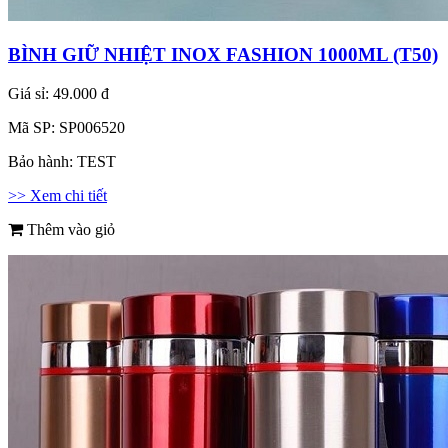
BÌNH GIỮ NHIỆT INOX FASHION 1000ML (T50)
Giá sỉ:
49.000 đ
Mã SP:
SP006520
Bảo hành:
TEST
>> Xem chi tiết
Thêm vào giỏ