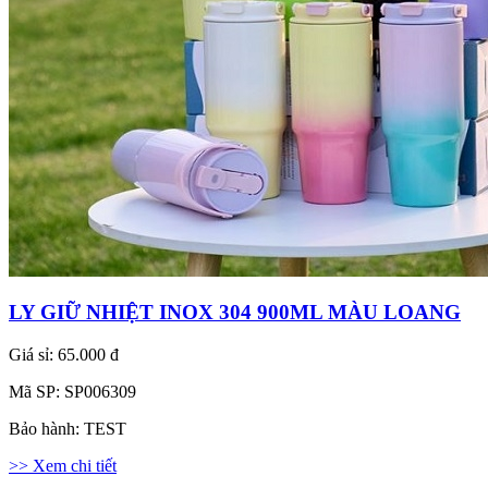
LY GIỮ NHIỆT INOX 304 900ML MÀU LOANG
Giá sỉ:
65.000 đ
Mã SP:
SP006309
Bảo hành:
TEST
>> Xem chi tiết